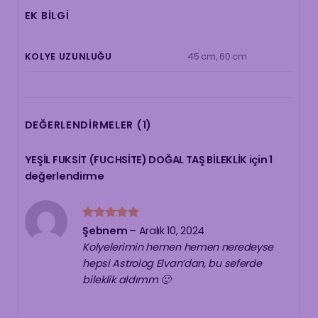
EK BILGI
45 cm, 60 cm
KOLYE UZUNLUĞU
DEĞERLENDIRMELER (1)
YEŞİL FUKSİT (FUCHSİTE) DOĞAL TAŞ BİLEKLİK
için 1
değerlendirme
5 üzerinden
Şebnem
–
Aralık 10, 2024
5
oy aldı
Kolyelerimin hemen hemen neredeyse
hepsi Astrolog Elvan’dan, bu seferde
bileklik aldımm 🙂