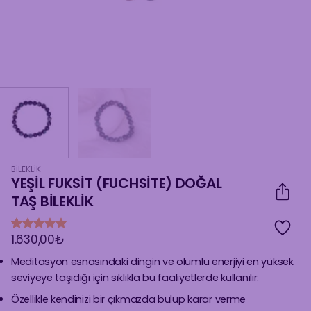
BILEKLIK
YEŞİL FUKSİT (FUCHSİTE) DOĞAL
TAŞ BİLEKLİK
1.630,00
₺
1
müşteri
puanına
Meditasyon esnasındaki dingin ve olumlu enerjiyi en yüksek
dayanarak
5 üzerinden
seviyeye taşıdığı için sıklıkla bu faaliyetlerde kullanılır.
5
puan aldı
Özellikle kendinizi bir çıkmazda bulup karar verme