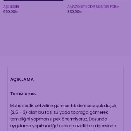
AŞK İKSİRİ
AMAZONİT KOLYE SİLİNDİR FORM
650,00
₺
330,00
₺
AÇIKLAMA
Temizleme;
Mohs sertlik cetveline göre sertlik derecesi çok düşük
(2,5 – 3) olan bu taşı su yada toprağa gömerek
temizliğini yapmanızı pek önermiyoruz. Dozunda
uygulama yapılmadığı takdirde özellikle su içerisinde