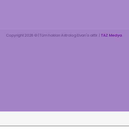
Copyright 2026 © | Tüm hakları Astrolog Elvan'a aittir. |
TAZ Medya
.