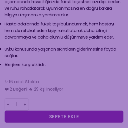
aşamasında hissettiğinizde fuksit taşı stresi azaltıp, beden
ve ruhu rahatlatarak uyumlanmasına en doğru karara
bilgiye ulaşmanıza yardımcı olur.
Hasta odalarında fuksit taşı bulundurmak, hem hastayı
hem de refakat eden kişiyi rahatlatarak daha bilinçli
davranmaya ve daha olumlu düşünmeye yardım eder.
Uyku konusunda yaşanan sıkıntıların giderilmesine fayda
sağlar.
Alerjilere karşı etkilidir.
✨ 16 adet Stokta
🔥 29 kişi İnceliyor
❤️
2
Beğeni
|
🛒 3 Kişinin Sepetinde!
YEŞİL FUKSİT (FUCHSİTE) DOĞAL TAŞ BİLEKLİK adet
SEPETE EKLE