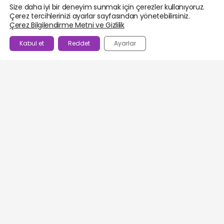
Size daha iyi bir deneyim sunmak için çerezler kullanıyoruz.
Çerez tercihlerinizi ayarlar sayfasından yönetebilirsiniz.
Çerez Bilgilendirme Metni ve Gizlilik
Kabul et
Reddet
Ayarlar
BEĞENILENLER
AJANDA
HESABIM
WHATSAPP