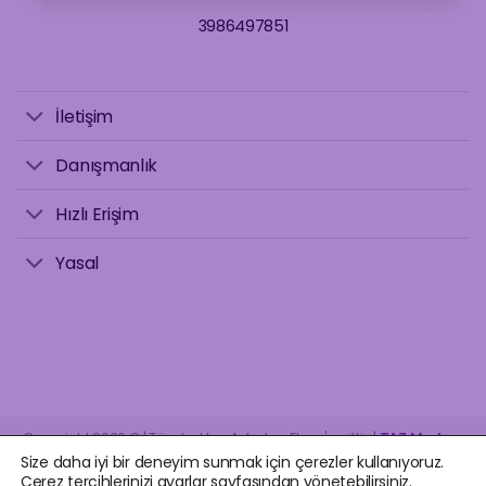
3986497851
İletişim
Danışmanlık
Hızlı Erişim
Yasal
Copyright 2026 © | Tüm hakları Astrolog Elvan'a aittir. |
TAZ Medya
.
Size daha iyi bir deneyim sunmak için çerezler kullanıyoruz.
Çerez tercihlerinizi ayarlar sayfasından yönetebilirsiniz.