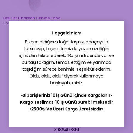
Özel Seri Hindistan Turkuazı Kolye
3.250,00
₺
×
Hoşgeldiniz ✨
Bizden aldığınız doğal taşınızı adaçayı ile
tütsüleyip, taşın sitemizde yazan özelliğini
içinizden tekrar ederek; “Bu şimdi bende var ve
bu taşı taktığım, temas ettiğim ve yanımda
taşıdığım sürece benimle. Teşekkür ederim.
Oldu, oldu, oldu” diyerek kullanmaya
başlayabilirsiniz.
•Siparişleriniz 10 İş Günü İçinde Kargolanır•
Kargo Teslimatı 10 İş Günü Sürebilmektedir
256 Bit SSL İle Online Alışverişte Güvendesiniz
•2500₺ Ve Üzeri Kargo Ücretsizdir•
Products
search
3986497851