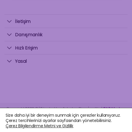
İletişim
Danışmanlık
Hızlı Erişim
Yasal
Copyright 2026 © | Tüm hakları Astrolog Elvan'a aittir. |
TAZ Medya
.
Size daha iyi bir deneyim sunmak için çerezler kullanıyoruz.
Çerez tercihlerinizi ayarlar sayfasından yönetebilirsiniz.
Çerez Bilgilendirme Metni ve Gizlilik