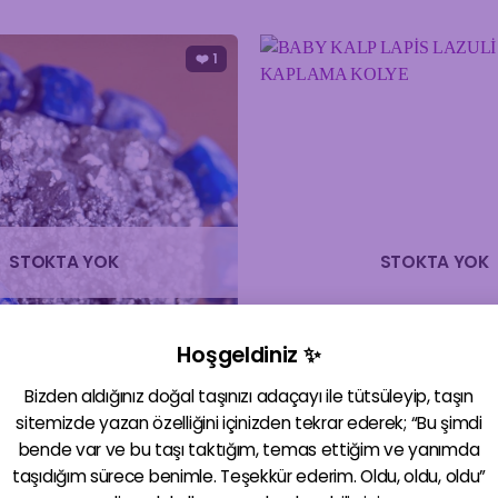
5
oy aldı
3.250,00₺.
fiyat:
2.925,00₺.
❤️
1
STOKTA YOK
STOKTA YOK
Hoşgeldiniz ✨
Bizden aldığınız doğal taşınızı adaçayı ile tütsüleyip, taşın
sitemizde yazan özelliğini içinizden tekrar ederek; “Bu şimdi
bende var ve bu taşı taktığım, temas ettiğim ve yanımda
taşıdığım sürece benimle. Teşekkür ederim. Oldu, oldu, oldu”