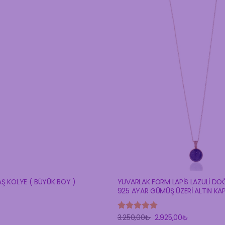
YUVARLAK FORM LAPİS LAZULİ DOĞ
AŞ KOLYE ( BÜYÜK BOY )
925 AYAR GÜMÜŞ ÜZERİ ALTIN KA
Orijinal
Şu
3.250,00
₺
2.925,00
₺
5 üzerinden
fiyat:
andaki