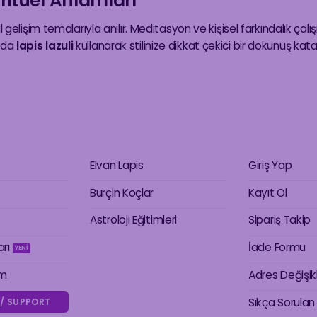
iritüel Anlamları
sal gelişim temalarıyla anılır. Meditasyon ve kişisel farkındalık çal
amda
lapis lazuli
kullanarak stilinize dikkat çekici bir dokunuş katabil
Elvan Lapis
Giriş Yap
Burçin Koçlar
Kayıt Ol
Astroloji Eğitimleri
Sipariş Takip
arı
İade Formu
im
Adres Değişik
Sıkça Sorulan
 / SUPPORT