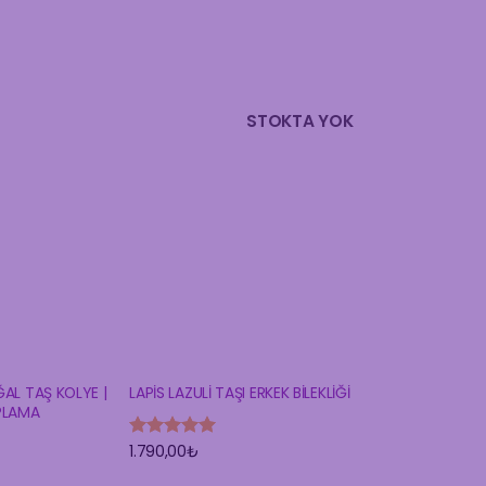
STOKTA YOK
AL TAŞ KOLYE |
LAPİS LAZULİ TAŞI ERKEK BİLEKLİĞİ
PLAMA
1.790,00
₺
5 üzerinden
5
oy aldı