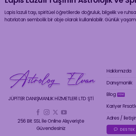
Lapis Lazuli Taşının Astrolojik ve Sp
Lapis lazuli taşı, spiritüel öğretilerde doğruluk, bilgelik ve ruh
hatırlatan sembolik bir obje olarak kullanılabilir. Günlük yaş
Hakkımızda
Danışmanlık
Blog
JÜPİTER DANIŞMANLIK HİZMETLERİ LTD ŞTİ
Kariyer Fırsatl
Adres / İletiş
256 Bit SSL İle Online Alışverişte
Güvendesiniz
DESTEK