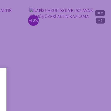
❤️
2
-10%
⭐ 5
×