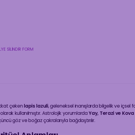
LYE SİLİNDİR FORM
dikkat çeken
lapis lazuli
, geleneksel inanışlarda bilgelik ve içsel fa
olarak kullanılmıştır. Astrolojik yorumlarda
Yay, Terazi ve Kova
çüncü göz ve boğaz çakralarıyla bağdaştırılır.