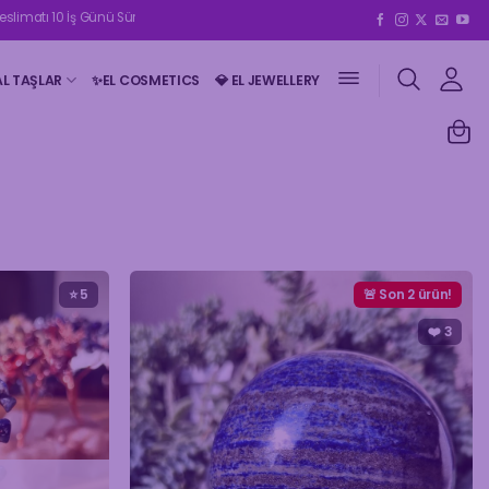
İş Günü Sürebilmektedir | 2500₺ Ve Üzeri Kargo Ücretsizdir 🤍
AL TAŞLAR
✨EL COSMETICS
💎 EL JEWELLERY
⭐ 5
🚨 Son 2 ürün!
❤️
3