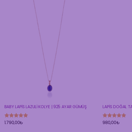
BABY LAPİS LAZULİ KOLYE | 925 AYAR GÜMÜŞ
LAPİS DOĞAL T
1.790,00
₺
980,00
₺
5 üzerinden
5 üzerinden
5
oy aldı
5
oy aldı