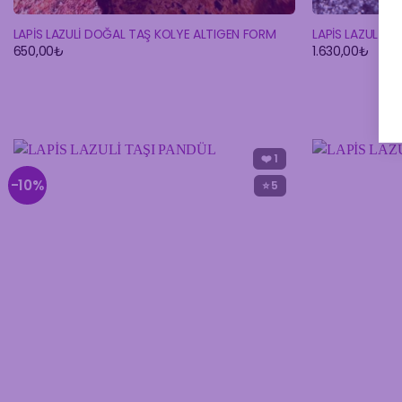
LAPİS LAZULİ DOĞAL TAŞ KOLYE ALTIGEN FORM
LAPİS LAZULİ DO
650,00
₺
1.630,00
₺
❤️
1
-10%
⭐ 5