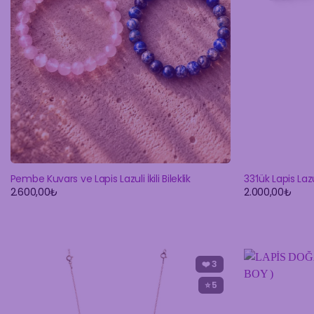
Pembe Kuvars ve Lapis Lazuli İkili Bileklik
33’lük Lapis Laz
2.600,00
₺
2.000,00
₺
❤️
3
⭐ 5