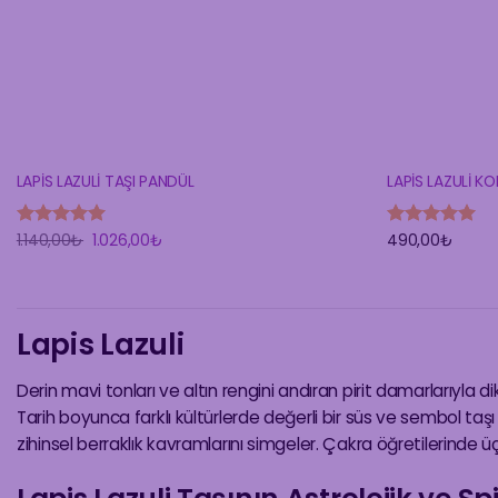
LAPİS LAZULİ TAŞI PANDÜL
LAPİS LAZULİ KO
Orijinal
Şu
1.140,00
₺
1.026,00
₺
490,00
₺
5 üzerinden
5 üzerinden
fiyat:
andaki
5
oy aldı
5
oy aldı
1.140,00₺.
fiyat:
1.026,00₺.
Lapis Lazuli
Derin mavi tonları ve altın rengini andıran pirit damarlarıyla 
Tarih boyunca farklı kültürlerde değerli bir süs ve sembol taşı 
zihinsel berraklık kavramlarını simgeler. Çakra öğretilerinde ü