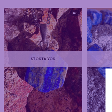
❤️
1
STOKTA YOK