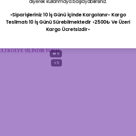
diyerek kullanmaya başlayabilirsiniz.
ĞAL TAŞ BİLEKLİK
BABY KALP LAPİS LAZULİ ALTIN KA
•Siparişleriniz 10 İş Günü İçinde Kargolanır• Kargo
650,00
₺
Teslimatı 10 İş Günü Sürebilmektedir •2500₺ Ve Üzeri
Kargo Ücretsizdir•
❤️
6
⭐ 5