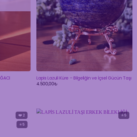
AĞACI
Lapis Lazuli Küre – Bilgeliğin ve İçsel Gücün Taşı
4.500,00
₺
❤️
2
⭐ 5
⭐ 5