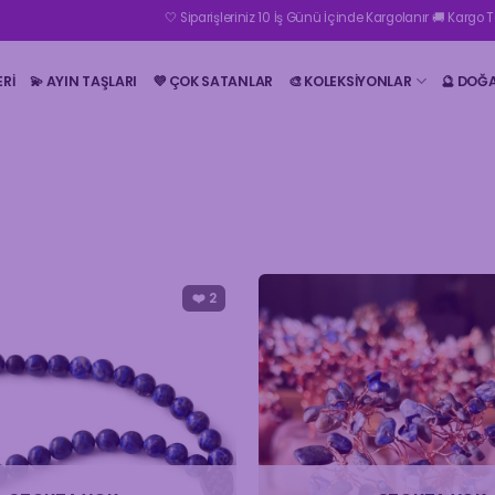
🤍 Siparişleriniz 10 İş Günü İçinde Kargolanır 🚚 Kargo Teslimatı 10 
ERI
💫 AYIN TAŞLARI
💜 ÇOK SATANLAR
🎨 KOLEKSİYONLAR
🔮 DOĞ
❤️
2