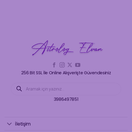
13.330,00₺.
fiyat:
4.67
oy
7.999,00₺.
aldı
256 Bit SSL İle Online Alışverişte Güvendesiniz
Products
search
3986497851
İletişim