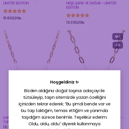
LIMITED EDITION
NEŞE, ŞANS VE SAĞLIK – LIMITED
EDITION
5 üzerinden
15.600,00
₺
5 üzerinden
13.330,00
₺
5
oy aldı
5
oy aldı
❤️
1
⭐ 5
STOKTA YOK
STOKTA YOK
×
Hoşgeldiniz ✨
Bizden aldığınız doğal taşınızı adaçayı ile
tütsüleyip, taşın sitemizde yazan özelliğini
içinizden tekrar ederek; “Bu şimdi bende var ve
bu taşı taktığım, temas ettiğim ve yanımda
taşıdığım sürece benimle. Teşekkür ederim.
DAMLA FORM SKY BLUE TOPAZ (MAVİ
GREEN TOPAZ (YEŞİL TOPAZ) KOLYE –
TOPAZ) KOLYE – LIMITED EDITION
LIMITED EDITION
Oldu, oldu, oldu” diyerek kullanmaya
13.330,00
₺