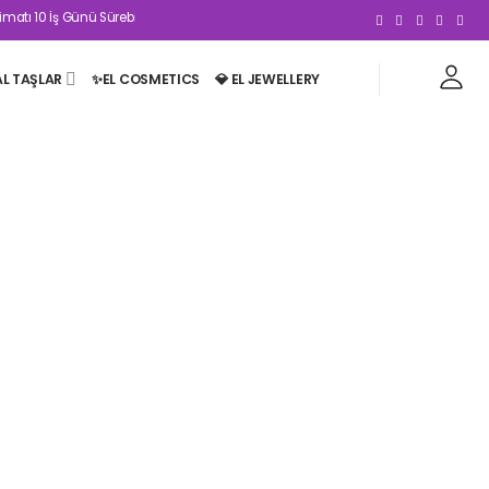
atı 10 İş Günü Sürebilmektedir | 2500₺ Ve Üzeri Kargo Ücretsizdir 🤍
AL TAŞLAR
✨EL COSMETICS
💎 EL JEWELLERY