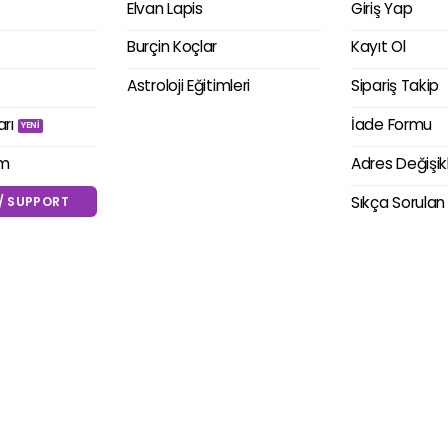
Elvan Lapis
Giriş Yap
Burçin Koçlar
Kayıt Ol
Astroloji Eğitimleri
Sipariş Takip
arı
İade Formu
im
Adres Değişik
Sıkça Sorulan
/ SUPPORT