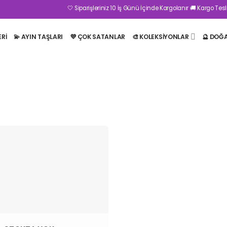
🤍 Siparişleriniz 10 İş Günü İçinde Kargolanır 🚚 Kargo Teslim
ERI
💫 AYIN TAŞLARI
💜 ÇOK SATANLAR
🎨 KOLEKSİYONLAR
🔮 DOĞ