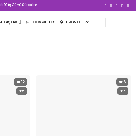
0 İş Günü Sürebilmektedir | 2500₺ Ve Üzeri Kargo Ücretsizdir 🤍
AL TAŞLAR
✨EL COSMETICS
💎 EL JEWELLERY
❤️
12
❤️
6
⭐ 5
⭐ 5