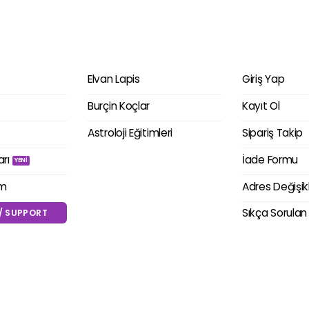
Elvan Lapis
Giriş Yap
Burçin Koçlar
Kayıt Ol
Astroloji Eğitimleri
Sipariş Takip
arı
İade Formu
im
Adres Değişik
Sıkça Sorulan
/ SUPPORT