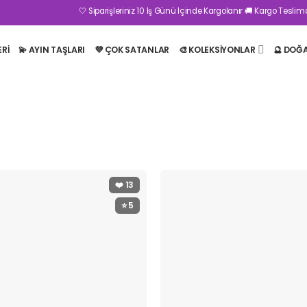
🤍 Siparişleriniz 10 İş Günü İçinde Kargolanır 🚚 Kargo Teslimatı 1
ERI
💫 AYIN TAŞLARI
💜 ÇOK SATANLAR
🎨 KOLEKSİYONLAR
🔮 DOĞ
❤️
13
⭐ 5