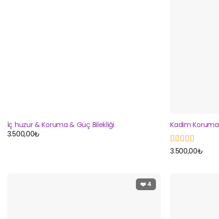
İç huzur & Koruma & Güç Bilekliği
Kadim Koruma v
3.500,00
₺
5 üzerinden
3.500,00
₺
5
oy aldı
❤️
4