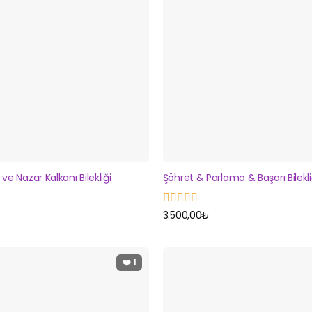
e Nazar Kalkanı Bilekliği
Şöhret & Parlama & Başarı Bilekli
5 üzerinden
3.500,00
₺
5
oy aldı
❤️
1