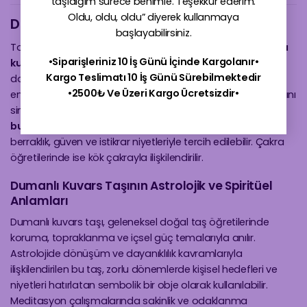
taşıdığım sürece benimle. Teşekkür ederim.
Oldu, oldu, oldu” diyerek kullanmaya
Dumanlı Kuvars Taşı
başlayabilirsiniz.
Topraklanma ve arınma temalarıyla ilişkilendirilen
dumanlı
•Siparişleriniz 10 İş Günü İçinde Kargolanır•
kuvars taşı
, koyu gri ve kahverengi tonlarıyla dikkat çeken
Kargo Teslimatı 10 İş Günü Sürebilmektedir
doğal taşlardan biridir. Spiritüel inanışlarda negatif
•2500₺ Ve Üzeri Kargo Ücretsizdir•
enerjilerden uzaklaşma, ruhsal denge ve sakinlik kavramlarını
simgeler. Astrolojik yorumlarda
Oğlak, Akrep ve Yay
burçlarıyla
uyumlu kabul edilen dumanlı kuvars; zihinsel
berraklık, güven ve istikrar niyetleriyle tercih edilebilir. Çakra
öğretilerinde ise kök çakrayla ilişkilendirilir.
Dumanlı Kuvars Taşının Astrolojik ve Spiritüel
Anlamları
Dumanlı kuvars taşı, geleneksel doğal taş öğretilerinde
koruma, topraklanma ve içsel güç temalarıyla anılır.
Astrolojide dönüşüm ve dayanıklılık kavramlarıyla
ilişkilendirilen bu taş, zorlu dönemlerde kişisel hedefleri ve
niyetleri hatırlatan sembolik bir obje olarak kullanılabilir.
Meditasyon çalışmalarında sakinlik ve odaklanma