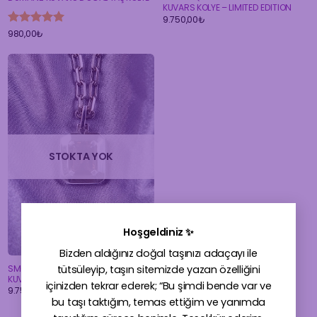
KUVARS KOLYE – LIMITED EDITION
9.750,00
₺
5 üzerinden
980,00
₺
5
oy aldı
STOKTA YOK
×
Hoşgeldiniz ✨
Bizden aldığınız doğal taşınızı adaçayı ile
tütsüleyip, taşın sitemizde yazan özelliğini
SMOKY QUARTZ KOLYE – DUMANLI
KUVARS KOLYE – LIMITED EDITION
içinizden tekrar ederek; “Bu şimdi bende var ve
9.750,00
₺
bu taşı taktığım, temas ettiğim ve yanımda