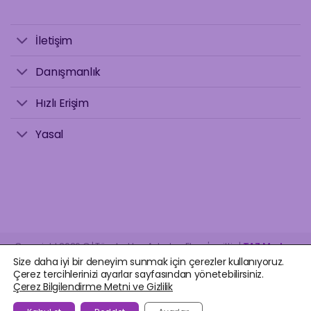
İletişim
Danışmanlık
Hızlı Erişim
Yasal
Copyright 2026 © | Tüm hakları Astrolog Elvan'a aittir. |
TAZ Medya
.
Size daha iyi bir deneyim sunmak için çerezler kullanıyoruz.
Çerez tercihlerinizi ayarlar sayfasından yönetebilirsiniz.
Çerez Bilgilendirme Metni ve Gizlilik