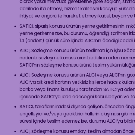
olarak yasal mevzuat gereklerine göre sağlam, standart
dâhilinde ifa etmeyi, hizmet kalitesini koruyup yükseltm
ihtiyat ve öngörü ile hareket etmeyi kabul, beyan ve
SATICI, sipariş konusu ürünün yerine getirilmesinin im
yerine getiremezse, bu durumu, öğrendiği tarihten itiba
14 (ondört) günlük süre içinde ALICI’nın ödediği bede
ALICI, Sözleşme konusu ürünün teslimatı için işbu Sözl
nedenle sözleşme konusu ürün bedelinin ödenmemesi v
SATICI’nın sözleşme konusu ürünü teslim yükümlülüğü
ALICI, Sözleşme konusu ürünün ALICI veya ALICI’nın gös
ALICI’ya ait kredi kartının yetkisiz kişilerce haksız kul
banka veya finans kuruluşu tarafından SATICI’ya öde
içerisinde SATICI’ya iade edeceğini kabul, beyan ve t
SATICI, tarafların iradesi dışında gelişen, önceden öng
engelleyici ve/veya geciktirici hallerin oluşması gibi 
süresi içinde teslim edemez ise, durumu ALICI’ya bildi
ALICI, sözleşme konusu emtiayı teslim almadan önce mua