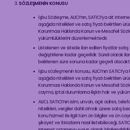
SÖZLEŞMENİN KONUSU
İşbu Sözleşme, ALICI’nın, SATICI’ya ait interne
aşağıda nitelikleri ve satış fiyatı belirtilen ürün
Korunması Hakkında Kanun ve Mesafeli Sözle
yükümlülüklerini düzenlemektedir.
Listelenen ve sitede ilan edilen fiyatlar satış
değiştirilene kadar geçerlidir. Süreli olarak il
belirlenen süre sonuna kadar geçerli olacaktı
İşbu sözleşmenin konusu, ALICI’nın SATICI’ya 
aşağıda nitelikleri ve satış fiyatı belirtilen ürün
Korunması Hakkında Kanun ve Mesafeli Sözle
cayma, iptal durumlarına ilişkin hak ve yüküm
ALICI, SATICI’nın isim, unvan, açık adres, telefo
nitelikleri, vergiler dahil olmak üzere satış be
konu hizmet ile ilgili tüm ön bilgiler ve ön ca
şikayet ve itirazlarını nasıl iletebileceği, SA
internet ortamına uygun olarak bilgilendirildiğ