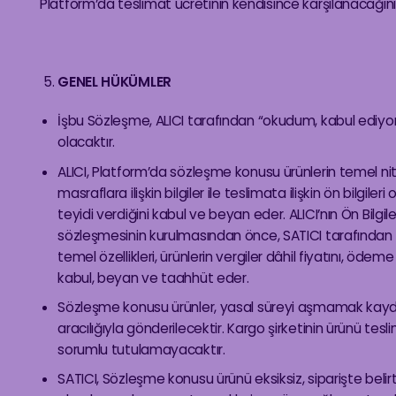
Platform’da teslimat ücretinin kendisince karşılanacağını
GENEL HÜKÜMLER
İşbu Sözleşme, ALICI tarafından “okudum, kabul ediyor
olacaktır.
ALICI, Platform’da sözleşme konusu ürünlerin temel nite
masraflara ilişkin bilgiler ile teslimata ilişkin ön bilgi
teyidi verdiğini kabul ve beyan eder. ALICI’nın Ön Bilg
sözleşmesinin kurulmasından önce, SATICI tarafından ALI
temel özellikleri, ürünlerin vergiler dâhil fiyatını, ödem
kabul, beyan ve taahhüt eder.
Sözleşme konusu ürünler, yasal süreyi aşmamak kaydı il
aracılığıyla gönderilecektir. Kargo şirketinin ürünü 
sorumlu tutulamayacaktır.
SATICI, Sözleşme konusu ürünü eksiksiz, siparişte belirt