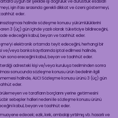
lara uygun bir şekilde işi doğruluk ve dürüstlük esasları
eyi, işin ifası sırasında gerekli dikkat ve özeni göstermeyi,
 taahhüt eder.
kânsızlaşması halinde sözleşme konusu yükümlülüklerini
ren 3 (üç) gün içinde yazılı olarak tüketiciye bildireceğini,
li iade edeceğini kabul, beyan ve taahhüt eder.
eşme’yi elektronik ortamda teyit edeceğini, herhangi bir
e/veya banka kayıtlarında iptal edilmesi halinde,
nün sona ereceğini kabul, beyan ve taahhüt eder.
terdiği adresteki kişi ve/veya kuruluşa tesliminden sonra
lanılması sonucunda sözleşme konusu ürün bedelinin ilgili
nmemesi halinde, ALICI Sözleşme konusu ürünü 3 (üç) gün
aahhüt eder.
örülemeyen ve tarafların borçlarını yerine getirmesini
mücbir sebepler halleri nedeni ile sözleşme konusu ürünü
receğini kabul, beyan ve taahhüt eder.
yene edecek; ezik, kırık, ambalajı yırtılmış vb. hasarlı ve