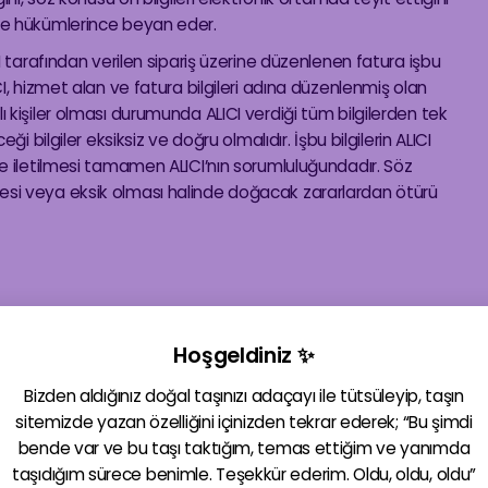
şme hükümlerince beyan eder.
I tarafından verilen sipariş üzerine düzenlenen fatura işbu
CI, hizmet alan ve fatura bilgileri adına düzenlenmiş olan
Farklı kişiler olması durumunda ALICI verdiği tüm bilgilerden tek
ği bilgiler eksiksiz ve doğru olmalıdır. İşbu bilgilerin ALICI
de iletilmesi tamamen ALICI’nın sorumluluğundadır. Söz
esi veya eksik olması halinde doğacak zararlardan ötürü
Hoşgeldiniz ✨
atıdır. Sözleşme konusu mal ya da hizmetin tüm vergiler dâhil
rklı fiyat ilan edebilir. Böyle bir durumda ilan edilen fiyatlar
Bizden aldığınız doğal taşınızı adaçayı ile tütsüleyip, taşın
sitemizde yazan özelliğini içinizden tekrar ederek; “Bu şimdi
bende var ve bu taşı taktığım, temas ettiğim ve yanımda
ünlerin herhangi bir nedenle imkansızlaşması halinde bu durumu
taşıdığım sürece benimle. Teşekkür ederim. Oldu, oldu, oldu”