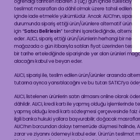
öğrendiği tarihten itibaren 3 (üç) gün içinde tüketiciye yaz
teslimat masrafları da dâhil olmak üzere tahsil edilen tü
içinde iade etmekle yükümlüdür. Ancak ALICI’nın, sipariş 
durumunda sipariş ettiği ürün/ürünlere alternatif ürün beli
için “
Satıcı Belirlesin
” tercihini işaretlediğinde, alternat
eder. ALICI, sipariş ettiği ürün/ürünlerin herhangi bir ne
mağazada o gün itibarıyla satılan fiyat üzerinden teslim a
bir tarihe ertelediğinde siparişinde yer alan ürünleri mağ
alacağını kabul ve beyan eder.
ALICI, siparişi ile, teslim edilen ürün/ürünler arasında alt
tutarına ayrıca yansıtılacağını ve bu tutarı SATICI’ya öd
ALICI, listelenen ürünlerin satın almasını online olarak ö
dâhildir. ALICI, kredi kartı ile yapmış olduğu işlemlerinde
yapmış olduğu kredi kartı sözleşmesi çerçevesinde faiz
ilgili banka hukuki yollara başvurabilir; doğacak masraflar
ALICI’nın borcundan dolayı temerrüde düşmesi halinde, ALI
zarar ve ziyanını ödemeyi kabul eder. Ürün’ün teslimat mas