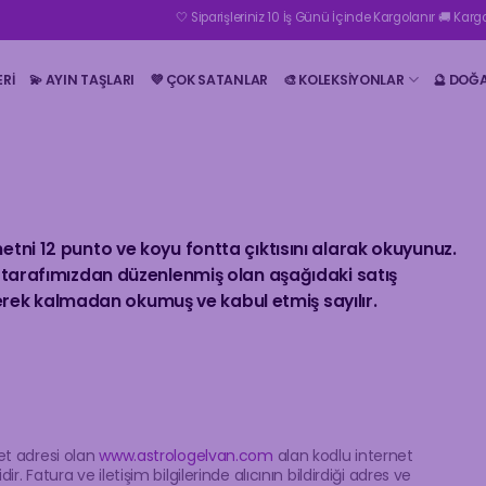
🤍 Siparişleriniz 10 İş Günü İçinde Kargolanır 🚚 Kargo Teslimatı
ERI
💫 AYIN TAŞLARI
💜 ÇOK SATANLAR
🎨 KOLEKSİYONLAR
🔮 DOĞ
metni 12 punto ve koyu fontta çıktısını alarak okuyunuz.
ı, tarafımızdan düzenlenmiş olan aşağıdaki satış
rek kalmadan okumuş ve kabul etmiş sayılır.
net adresi olan
www.astrologelvan.com
alan kodlu internet
ir. Fatura ve iletişim bilgilerinde alıcının bildirdiği adres ve