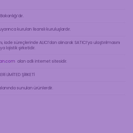
akanlığı’dır.
yarınca kurulan lisanslı kuruluşlardır.
nı, iade süreçlerinde ALICI’dan alınarak SATICI’ya ulaştırılmasını
lojistik şirketidir.
van.com
alan adlı internet sitesidir.
Rİ LİMİTED ŞİRKETİ
lanında sunulan ürünlerdir.