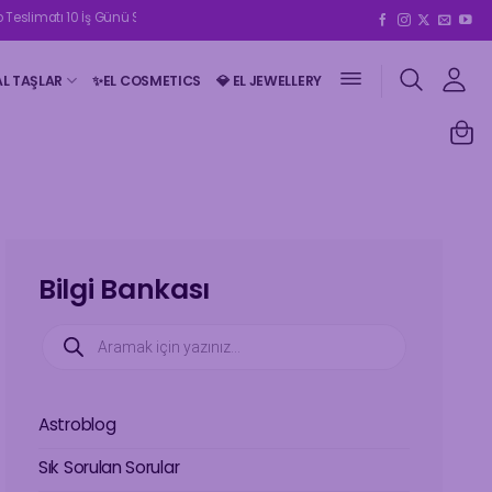
 10 İş Günü Sürebilmektedir | 2500₺ Ve Üzeri Kargo Ücretsizdir 🤍
AL TAŞLAR
✨EL COSMETICS
💎 EL JEWELLERY
Bilgi Bankası
Products
search
Astroblog
Sık Sorulan Sorular