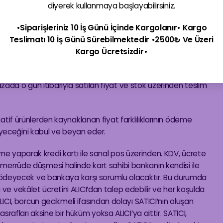
ılı olarak veya kalıcı veri saklayıcısı ile bildirmek ve varsa
diyerek kullanmaya başlayabilirsiniz.
m ödemeleri bildirim tarihinden itibaren en geç on dört gün
ettiği ürün/ürünlerin herhangi bir nedenle imkansızlaşması
•Siparişleriniz 10 İş Günü İçinde Kargolanır• Kargo
rleyebilme hakkı bulunmaktadır. ALICI, Alternatif ürün tercihi
Teslimatı 10 İş Günü Sürebilmektedir •2500₺ Ve Üzeri
if ürünlerin SATICI tarafından seçileceğini kabul ve beyan
Kargo Ücretsizdir•
denle tedarik edilememesi durumunda alternatif ürün/ürünleri,
lacağını kabul ve beyan eder. ALICI, mevcut siparişini ileri
azada o gün itibarıyla satılan fiyat ve stok üzerinden teslim
ernatif ürünlerden kaynaklanan fiyat farklılıklarının ödeme
eyeceğini kabul ve beyan eder.
deme yaparak kredi kartı ile sanal pos üzerinden. KDV, ücrete
 temerrüde düşmesi halinde kart sahibi bankanın kendisi ile
 ödeyecek ve bankaya karşı sorumlu olacaktır. Bu durumda
ı ve vekâlet ücretini ALICI’dan talep edebilir ve her koşulda
CI, borcun gecikmeli ifasından dolayı SATICI’nın oluşan
rafları aksine bir hüküm yoksa ALICI’ya aittir. SATICI,