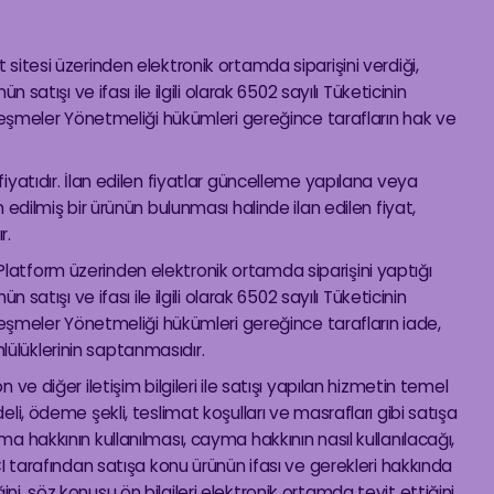
t sitesi üzerinden elektronik ortamda siparişini verdiği,
ün satışı ve ifası ile ilgili olarak 6502 sayılı Tüketicinin
şmeler Yönetmeliği hükümleri gereğince tarafların hak ve
 fiyatıdır. İlan edilen fiyatlar güncelleme yapılana veya
an edilmiş bir ürünün bulunması halinde ilan edilen fiyat,
r.
Platform üzerinden elektronik ortamda siparişini yaptığı
ün satışı ve ifası ile ilgili olarak 6502 sayılı Tüketicinin
şmeler Yönetmeliği hükümleri gereğince tarafların iade,
lülüklerinin saptanmasıdır.
n ve diğer iletişim bilgileri ile satışı yapılan hizmetin temel
deli, ödeme şekli, teslimat koşulları ve masrafları gibi satışa
yma hakkının kullanılması, cayma hakkının nasıl kullanılacağı,
TICI tarafından satışa konu ürünün ifası ve gerekleri hakkında
ini, söz konusu ön bilgileri elektronik ortamda teyit ettiğini