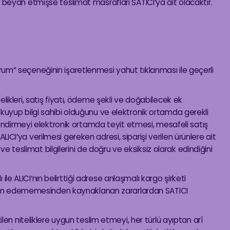
 beyan etmişse teslimat masrafları SATICI’ya ait olacaktır.
um” seçeneğinin işaretlenmesi yahut tıklanması ile geçerli
likleri, satış fiyatı, ödeme şekli ve doğabilecek ek
leri okuyup bilgi sahibi olduğunu ve elektronik ortamda gerekli
ilendirmeyi elektronik ortamda teyit etmesi, mesafeli satış
CI’ya verilmesi gereken adresi, siparişi verilen ürünlere ait
e ve teslimat bilgilerini de doğru ve eksiksiz olarak edindiğini
e ALICI’nın belirttiği adrese anlaşmalı kargo şirketi
teslim edememesinden kaynaklanan zararlardan SATICI
ilen niteliklere uygun teslim etmeyi, her türlü ayıptan arî