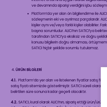
ve devamında siparişi verdiğini işbu sözle
Platform’da yer alan ön bilgilendirme ile ALIC
sözleşmenin eki ve ayrılmaz parçalarıdır. ALI
kişiler aynı ve/veya farklı kişiler olabilirler. 
başına sorumludur. ALICI’nın SATICI’ya belirtece
tarafından SATICI’ya eksiksiz ve doğru şekil
konusu bilgilerin doğru olmaması, örtüşmem
SATICI hiçbir şekilde sorumlu tutulamaz.
ÜRÜN BİLGİLERİ
4.1.
Platform’da yer alan ve listelenen fiyatlar satış fiy
satış fiyatı sitemizde gösterilmiştir. SATICI süreli olarak fa
belirtilen süre sonuna kadar geçerli olacaktır.
4.2.
SATICI, kural olarak ALICI’nın, sipariş ettiği ürün/ür