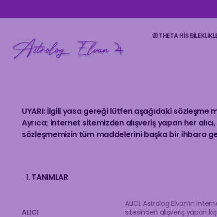
İçeriğe
atla
🦋 THETA HIS BILEKLIKL
UYARI: İlgili yasa gereği lütfen aşağıdaki sözleşme 
Ayrıca; internet sitemizden alışveriş yapan her alıc
sözleşmemizin tüm maddelerini başka bir ihbara ge
TANIMLAR
ALICI, Astrolog Elvan’ın inter
ALICI
sitesinden alışveriş yapan kişid