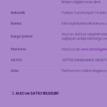
iletişim bilgileri esas alınır.
Bakanlık
Türkiye Cumhuriyeti Ticaret B
Banka
5411 sayılı Bankacılık Kanunu u
Ürün’ün ALICI’ya ulaştırılması
Kargo Şirketi
sağlayan anlaşmalı kargo veya 
Platform
Satıcı’ya ait
www.astrologel
SATICI
JÜPİTER DANIŞMANLIK HİZMETLE
Ürün
Platform’un Online Mağaza a
ALICI ve SATICI BİLGİLERİ