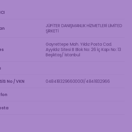
ICI
JÜPİTER DANIŞMANLIK HİZMETLERİ LİMİTED
an
ŞİRKETİ
Gayrettepe Mah. Yıldız Posta Cad.
es
Ayyıldız Sitesi B Blok No: 26 İç Kapı No: 13
Beşiktaş/ İstanbul
s
SİS No / VKN
0484183296600001/4841832966
efon
osta