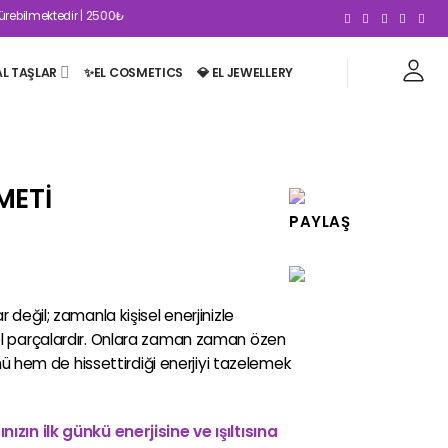
edir | 2500₺ Ve Üzeri Kargo Ücretsizdir 🤍
AL TAŞLAR
✨EL COSMETICS
💎 EL JEWELLERY
METİ
r değil; zamanla kişisel enerjinizle
zel parçalardır. Onlara zaman zaman özen
hem de hissettirdiği enerjiyi tazelemek
nızın ilk günkü enerjisine ve ışıltısına