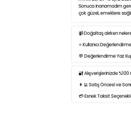
Sonuca inanamadım gerçe
çok güzel, emeklere sağl
📹 Doğaltaş alırken neler
⭐ Kullanıcı Değerlendirme
💬 Değerlendirme Yaz K
🔐 Alışverişlerinizde %10
👩‍💻 Satış Öncesi ve Son
💳 Esnek Taksit Seçenekl