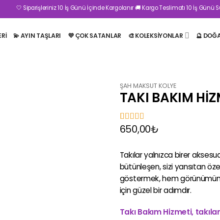
iparişleriniz 10 İş Günü İçinde Kargolanır 🚚 Kargo Teslimatı 10 İş Günü Sürebilmekt
ERI
💫 AYIN TAŞLARI
💜 ÇOK SATANLAR
🎨 KOLEKSİYONLAR
🔮 DOĞ
ŞAH MAKSUT KOLYE
TAKI BAKIM HİZ
650,00
₺
9
müşteri
puanına
dayanarak 5
üzerinden
5
Takılar yalnızca birer aksesua
puan aldı
bütünleşen, sizi yansıtan ö
göstermek, hem görünümünü 
için güzel bir adımdır.
Takı Bakım Hizmeti, takıları