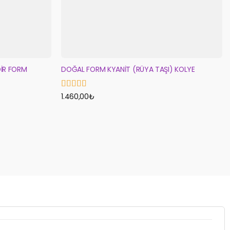
NDİR FORM
DOĞAL FORM KYANİT (RÜYA TAŞI) KOLYE
5 üzerinden
1.460,00
₺
5
oy aldı