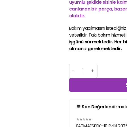
uyumlu şekilde sizinle kal
canlanan bir parça, bazen 
olabilir.
Bakım yapılmasını istediğiniz 
yeterlidir. Takı bakım hizmet
işgünü sürmektedir.
Her bi
almanız gerekmektedir.
TAKI BAKIM HİZMETİ ad
💬 Son Değerlendirmel
⭐
⭐
⭐
⭐
⭐
FATMAESPEK
–
10 Eylül 202