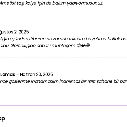
Ametist taşı kolye için de bakım yapıyormusunuz.
ğustos 2, 2025
ldığım günden itibaren ne zaman taksam hayatıma bolluk be
ri oldu. Görselliğide cabası muhteşem 😍❤️🤩
o Lamas
–
Haziran 20, 2025
ce gözlerime inanamadım inanılmaz bir ışıltı şahane bir parl
yap