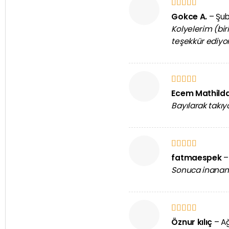
5 üzerinden
Gokce A.
–
Şub
5
oy aldı
Kolyelerim (bi
teşekkür ediyo
5 üzerinden
Ecem Mathild
5
oy aldı
Bayılarak takı
5 üzerinden
fatmaespek
–
5
oy aldı
Sonuca inanama
5 üzerinden
Öznur kılıç
–
Ağ
5
oy aldı