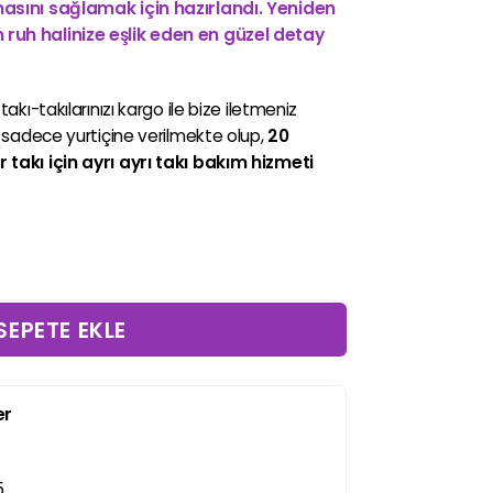
masını sağlamak için hazırlandı. Yeniden
ruh halinize eşlik eden en güzel detay
takı-takılarınızı kargo ile bize iletmeniz
i sadece yurtiçine verilmekte olup,
20
r takı için ayrı ayrı takı bakım hizmeti
et
SEPETE EKLE
er
5