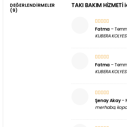
TAKI BAKIM HİZMETİ
i
DEĞERLENDIRMELER
(9)
5 üzerinden
Fatma
–
Temmu
5
oy aldı
KUBERA KOLYESI
5 üzerinden
Fatma
–
Temmu
5
oy aldı
KUBERA KOLYESI
5 üzerinden
Şenay Akay
–
5
oy aldı
merhaba, kopan