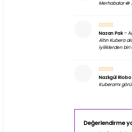
Merhabalar 🪷 
5 üzerinden
Nazan Pak
–
A
5
oy aldı
Altın Kubera a
iyiliklerden bi
5 üzerinden
Nazlıgül Riob
5
oy aldı
Kuberamı görün
Değerlendirme 