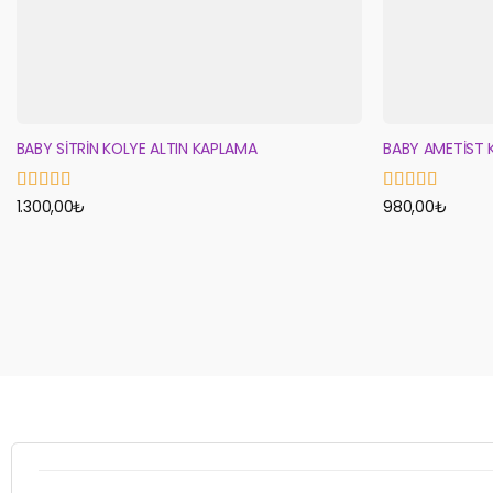
BABY SİTRİN KOLYE ALTIN KAPLAMA
BABY AMETİST 
5 üzerinden
1.300,00
₺
5 üzerinden
980,00
₺
5
oy aldı
5
oy aldı