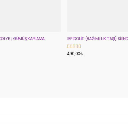
KOLYE | GÜMÜŞ KAPLAMA
LEPİDOLİT (BAĞIMLILIK TAŞI) SİLİ
5 üzerinden
490,00
₺
5
oy aldı