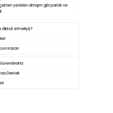
kten yeniden almışım gibi parlak ve
ık
e dikkat etmeliyiz?
leri
upon Kazan
0 Güvendesiniz
rası Destek
eri