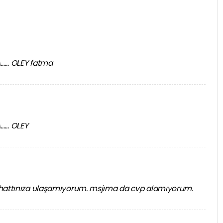
A…… OLEY fatma
A…… OLEY
 hattınıza ulaşamıyorum. msjıma da cvp alamıyorum.