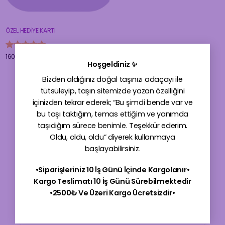
ÖZEL HEDİYE KARTI
×
5 üzerinden
160,00
₺
Hoşgeldiniz ✨
5
oy aldı
Bizden aldığınız doğal taşınızı adaçayı ile
tütsüleyip, taşın sitemizde yazan özelliğini
içinizden tekrar ederek; “Bu şimdi bende var ve
bu taşı taktığım, temas ettiğim ve yanımda
taşıdığım sürece benimle. Teşekkür ederim.
Oldu, oldu, oldu” diyerek kullanmaya
başlayabilirsiniz.
•Siparişleriniz 10 İş Günü İçinde Kargolanır•
Kargo Teslimatı 10 İş Günü Sürebilmektedir
256 Bit SSL İle Online Alışverişte Güvendesiniz
•2500₺ Ve Üzeri Kargo Ücretsizdir•
Products
search