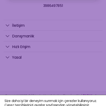
3986497851
İletişim
Danışmanlık
Hızlı Erişim
Yasal
Copyright 2026 © | Tüm hakları Astrolog Elvan'a aittir. |
TAZ Medya
.
Size daha iyi bir deneyim sunmak için çerezler kullanıyoruz.
Çerez tercihlerinizi ayarlar sayfasından yönetebilirsiniz.