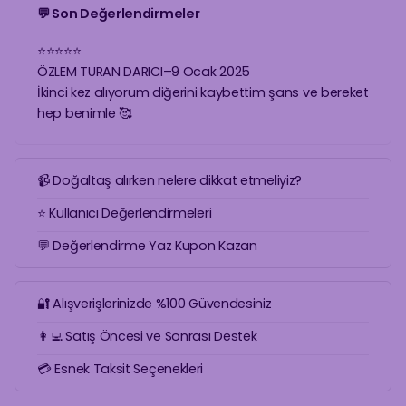
💬 Son Değerlendirmeler
⭐
⭐
⭐
⭐
⭐
ÖZLEM TURAN DARICI
–
9 Ocak 2025
İkinci kez alıyorum diğerini kaybettim şans ve bereket
hep benimle 🥰
📹 Doğaltaş alırken nelere dikkat etmeliyiz?
⭐ Kullanıcı Değerlendirmeleri
💬 Değerlendirme Yaz Kupon Kazan
🔐 Alışverişlerinizde %100 Güvendesiniz
👩‍💻 Satış Öncesi ve Sonrası Destek
💳 Esnek Taksit Seçenekleri