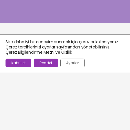
Size daha iyi bir deneyim sunmak için çerezler kullanıyoruz.
Çerez tercihlerinizi ayarlar sayfasından yönetebilirsiniz.
Çerez Bilgilendirme Metni ve Gizlilik
Kabul et
Reddet
Ayarlar
BEĞENILENLER
AJANDA
HESABIM
WHATSAPP