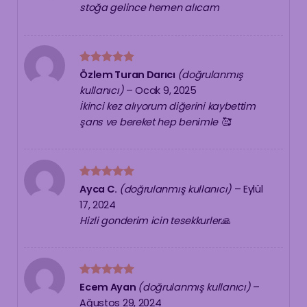
5
oy aldı
stoğa gelince hemen alıcam
5 üzerinden
Özlem Turan Darıcı
(doğrulanmış
5
oy aldı
kullanıcı)
–
Ocak 9, 2025
İkinci kez alıyorum diğerini kaybettim
şans ve bereket hep benimle 🥰
5 üzerinden
Ayca C.
(doğrulanmış kullanıcı)
–
Eylül
5
oy aldı
17, 2024
Hizli gonderim icin tesekkurler🙏
5 üzerinden
Ecem Ayan
(doğrulanmış kullanıcı)
–
5
oy aldı
Ağustos 29, 2024