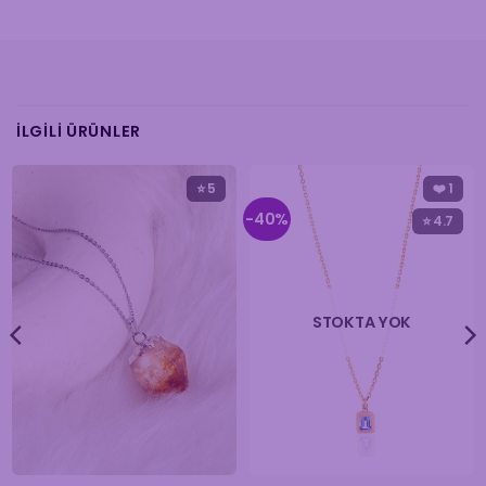
İLGILI ÜRÜNLER
⭐ 5
❤️
1
-40%
⭐ 4.7
STOKTA YOK