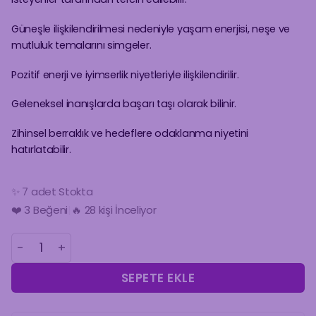
Güneşle ilişkilendirilmesi nedeniyle yaşam enerjisi, neşe ve
mutluluk temalarını simgeler.
Pozitif enerji ve iyimserlik niyetleriyle ilişkilendirilir.
Geleneksel inanışlarda başarı taşı olarak bilinir.
Zihinsel berraklık ve hedeflere odaklanma niyetini
hatırlatabilir.
✨ 7 adet Stokta
🔥 28 kişi İnceliyor
❤️
3
Beğeni
|
🛒 3 Kişinin Sepetinde!
SİTRİN FASET KESİM KADIN BİLEKLİK adet
SEPETE EKLE