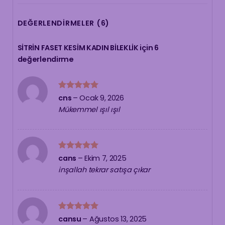
DEĞERLENDIRMELER (6)
SİTRİN FASET KESİM KADIN BİLEKLİK
için 6
değerlendirme
5 üzerinden
cns
–
Ocak 9, 2026
5
oy aldı
Mükemmel ışıl ışıl
5 üzerinden
cans
–
Ekim 7, 2025
5
oy aldı
inşallah tekrar satışa çıkar
5 üzerinden
cansu
–
Ağustos 13, 2025