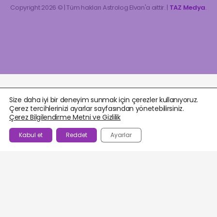
Copyright 2026 © | Tüm hakları Astrolog Elvan'a aittir. |
TAZ Medya
.
Size daha iyi bir deneyim sunmak için çerezler kullanıyoruz.
Çerez tercihlerinizi ayarlar sayfasından yönetebilirsiniz.
Çerez Bilgilendirme Metni ve Gizlilik
Kabul et
Reddet
Ayarlar
BEĞENILENLER
AJANDA
HESABIM
WHATSAPP