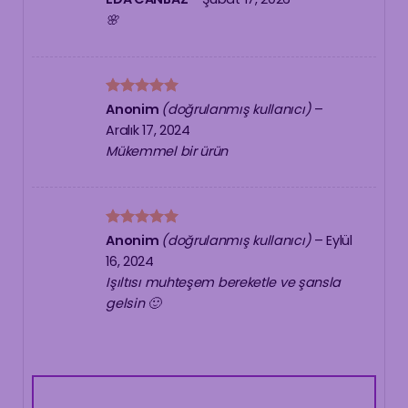
5
oy aldı
🌸
5 üzerinden
Anonim
(doğrulanmış kullanıcı)
–
5
oy aldı
Aralık 17, 2024
Mükemmel bir ürün
5 üzerinden
Anonim
(doğrulanmış kullanıcı)
–
Eylül
5
oy aldı
16, 2024
Işıltısı muhteşem bereketle ve şansla
gelsin 🙂