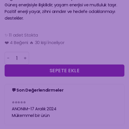
Güneş enerjisiyle ilişkilidir; yaşam enerjisi ve mutluluk taşır.
Pozitif enerji yayar, zihni arındırır ve hedefe odaklanmayı
destekler.
✨ 11 adet Stokta
🔥 30 kişi İnceliyor
❤️
4
Beğeni
|
🛒 4 Kişinin Sepetinde!
SİTRİN BİLEKLİK adet
SEPETE EKLE
💬 Son Değerlendirmeler
⭐
⭐
⭐
⭐
⭐
ANONIM
–
17 Aralık 2024
Mükemmel bir ürün