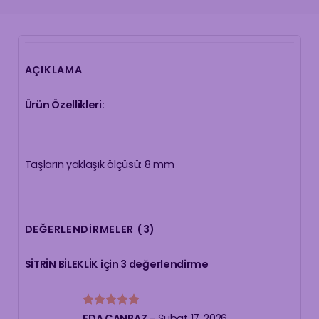
AÇIKLAMA
Ürün Özellikleri:
Taşların yaklaşık ölçüsü: 8
mm
DEĞERLENDIRMELER (3)
SİTRİN BİLEKLİK
için 3 değerlendirme
5 üzerinden
EDA CANBAZ
–
Şubat 17, 2026