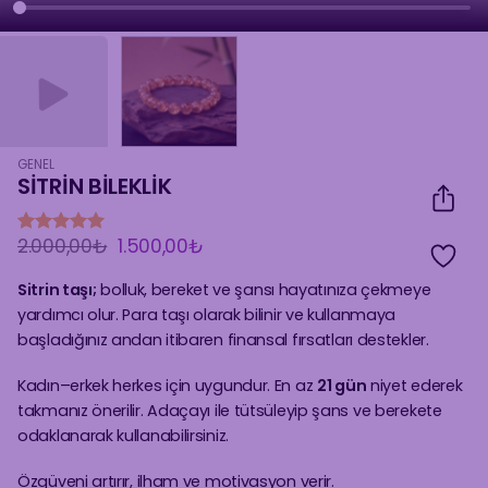
GENEL
SİTRİN BİLEKLİK
Orijinal
Şu
2.000,00
₺
1.500,00
₺
3
müşteri
fiyat:
andaki
puanına
2.000,00₺.
fiyat:
dayanarak
Sitrin taşı;
bolluk, bereket ve şansı hayatınıza çekmeye
1.500,00₺.
5 üzerinden
yardımcı olur. Para taşı olarak bilinir ve kullanmaya
5
puan aldı
başladığınız andan itibaren finansal fırsatları destekler.
Kadın–erkek herkes için uygundur. En az
21 gün
niyet ederek
takmanız önerilir. Adaçayı ile tütsüleyip şans ve berekete
odaklanarak kullanabilirsiniz.
Özgüveni artırır, ilham ve motivasyon verir.