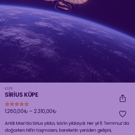
KÜPE
SIRIUS KÜPE
Fiyat
1.260,00
₺
–
2.310,00
₺
3
müşteri
aralığı:
puanına
1.260,00₺
dayanarak
Antik Mısır’da Sirius yıldızı, İsis’in yıldızıydı. Her yıl 6 Temmuz’da
-
5 üzerinden
doğarken Nil’in taşmasını, bereketin yeniden gelişini,
2.310,00₺
5
puan aldı