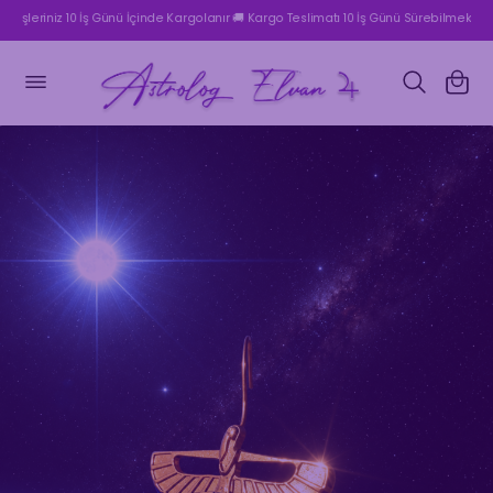
İçeriğe
niz 10 İş Günü İçinde Kargolanır 🚚 Kargo Teslimatı 10 İş Günü Sürebilmektedir | 2500
atla