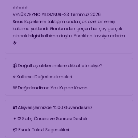
⭐
⭐
⭐
⭐
⭐
VENÜS ZEYNO YILDIZNUR
–
23 Temmuz 2026
Sirius Küpelerimi taktığım anda çok özel bir enerji
kalbime yüklendi. Gönlümden geçen her şey gerçek
olacak bilgisi kalbime düştü. Yürekten tavsiye ederim
🌟
📹 Doğaltaş alırken nelere dikkat etmeliyiz?
⭐ Kullanıcı Değerlendirmeleri
💬 Değerlendirme Yaz Kupon Kazan
🔐 Alışverişlerinizde %100 Güvendesiniz
👩‍💻 Satış Öncesi ve Sonrası Destek
💳 Esnek Taksit Seçenekleri