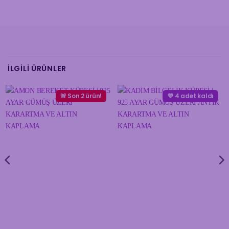
İLGILI ÜRÜNLER
🚨 Son 2 ürün!
💜 4 adet kaldı