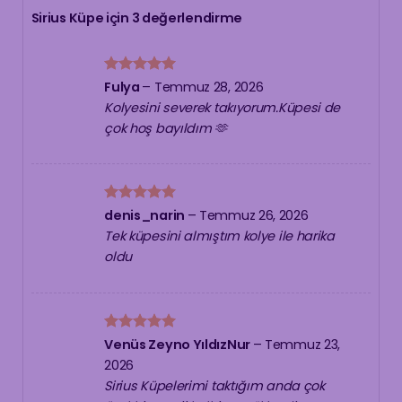
Sirius Küpe
için 3 değerlendirme
5 üzerinden
Fulya
–
Temmuz 28, 2026
5
oy aldı
Kolyesini severek takıyorum.Küpesi de
çok hoş bayıldım 🫶
5 üzerinden
denis_narin
–
Temmuz 26, 2026
5
oy aldı
Tek küpesini almıştım kolye ile harika
oldu
5 üzerinden
Venüs Zeyno YıldızNur
–
Temmuz 23,
5
oy aldı
2026
Sirius Küpelerimi taktığım anda çok