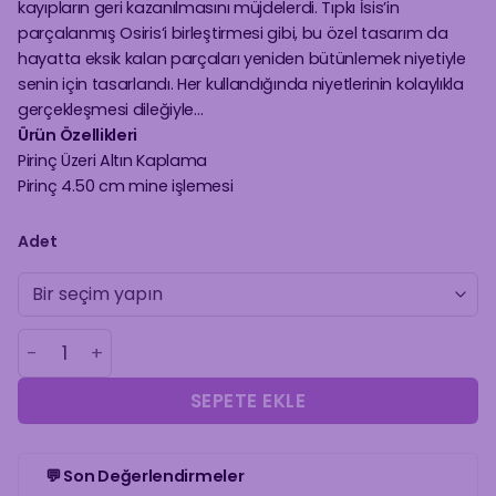
kayıpların geri kazanılmasını müjdelerdi. Tıpkı İsis’in
parçalanmış Osiris’i birleştirmesi gibi, bu özel tasarım da
hayatta eksik kalan parçaları yeniden bütünlemek niyetiyle
senin için tasarlandı. Her kullandığında niyetlerinin kolaylıkla
gerçekleşmesi dileğiyle…
Ürün Özellikleri
Pirinç Üzeri Altın Kaplama
Pirinç 4.50 cm mine işlemesi
Adet
Sirius Küpe adet
SEPETE EKLE
💬 Son Değerlendirmeler