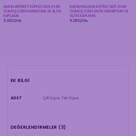
AMON BEREKET KÜPESİ | 925 AYAR
KADİM BİLGELİK KÜPESİ | 925 AYAR
GÜMÜŞ ÜZERİ KARARTMA VE ALTIN
GÜMÜŞ ÜZERİ ANTİK KARARTMA VE
KAPLAMA
ALTIN KAPLAMA
3.360,00
₺
5.280,00
₺
EK BILGI
Çift Küpe, Tek Küpe
ADET
DEĞERLENDIRMELER (3)