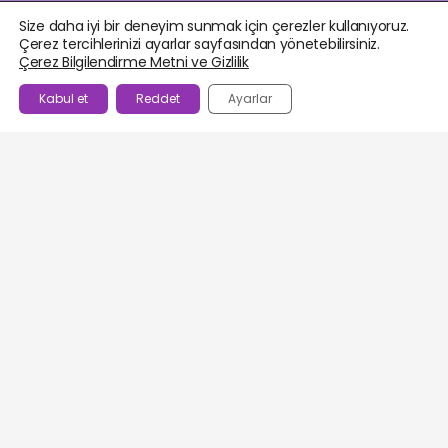
Size daha iyi bir deneyim sunmak için çerezler kullanıyoruz.
Çerez tercihlerinizi ayarlar sayfasından yönetebilirsiniz.
Çerez Bilgilendirme Metni ve Gizlilik
Kabul et
Reddet
Ayarlar
BEĞENILENLER
AJANDA
HESABIM
WHATSAPP