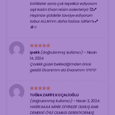
birlikteler sana çok teşekkür ediyorum
aşk kadın Elvan reisin askerleriyiz 🥰💕
Hepinize şiddetle tavsiye ediyorum
tabur ALLAH’ım daha fazlası lütfen🦄💕
🧲♾
5 üzerinden
ipekk
(doğrulanmış kullanıcı)
–
Nisan
5
oy aldı
14, 2024
Çookkk güzel beklediğimden önce
geldiii Elvanımm da Elvanımm 🩷🩷🩷
5 üzerinden
TUĞBA ZARİFE KOÇALİOĞLU
5
oy aldı
(doğrulanmış kullanıcı)
–
Nisan 3, 2024
HARİKAAAA MİNİK DİYENLER OLMUŞ AMA
DEMEKKİ ÖYLE OLMASI GEREKİYORMUŞ