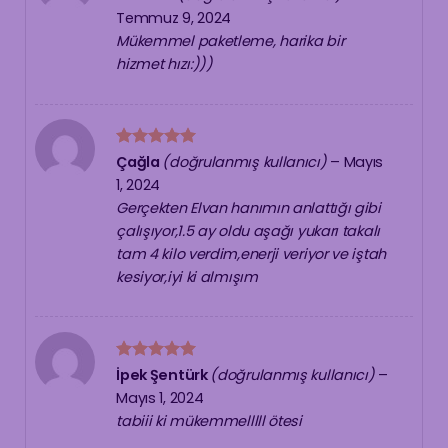
5
oy aldı
Temmuz 9, 2024
Mükemmel paketleme, harika bir
hizmet hızı:)))
5 üzerinden
Çağla
(doğrulanmış kullanıcı)
–
Mayıs
5
oy aldı
1, 2024
Gerçekten Elvan hanımın anlattığı gibi
çalışıyor,1.5 ay oldu aşağı yukarı takalı
tam 4 kilo verdim,enerji veriyor ve iştah
kesiyor,iyi ki almışım
5 üzerinden
İpek Şentürk
(doğrulanmış kullanıcı)
–
5
oy aldı
Mayıs 1, 2024
tabiii ki mükemmelllll ötesi