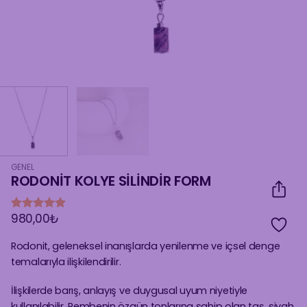
GENEL
RODONİT KOLYE SİLİNDİR FORM
980,00
₺
16
müşteri
puanına
dayanarak
Rodonit, geleneksel inanışlarda yenilenme ve içsel denge
5 üzerinden
temalarıyla ilişkilendirilir.
4.88
puan
aldı
İlişkilerde barış, anlayış ve duygusal uyum niyetiyle
kullanılabilir. Pembenin özgün tonlarına sahip olan taş, siyah