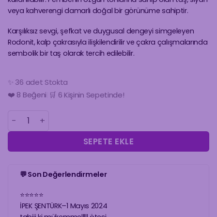
veya kahverengi damarlı doğal bir görünüme sahiptir.
Karşılıksız sevgi, şefkat ve duygusal dengeyi simgeleyen
Rodonit, kalp çakrasıyla ilişkilendirilir ve çakra çalışmalarında
sembolik bir taş olarak tercih edilebilir.
✨ 36 adet Stokta
🔥 28 kişi İnceliyor
❤️
8
Beğeni
|
🛒 6 Kişinin Sepetinde!
RODONİT KOLYE SİLİNDİR FORM adet
SEPETE EKLE
💬 Son Değerlendirmeler
⭐
⭐
⭐
⭐
⭐
İPEK ŞENTÜRK
–
1 Mayıs 2024