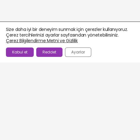
Size daha iyi bir deneyim sunmak için çerezler kullanıyoruz.
Çerez tercihlerinizi ayarlar sayfasından yönetebilirsiniz.
Çerez Bilgilendirme Metni ve Gizlilik
Kabul et
Reddet
Ayarlar
BEĞENILENLER
AJANDA
HESABIM
WHATSAPP