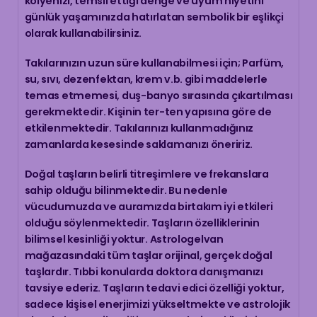
kolyenizi, temsil ettiği denge ve uyum niyetini
günlük yaşamınızda hatırlatan sembolik bir eşlikçi
olarak kullanabilirsiniz.
Takılarınızın uzun süre kullanabilmesi için; Parfüm,
su, sıvı, dezenfektan, krem v.b. gibi maddelerle
temas etmemesi, duş-banyo sırasında çıkartılması
gerekmektedir. Kişinin ter-ten yapısına göre de
etkilenmektedir. Takılarınızı kullanmadığınız
zamanlarda kesesinde saklamanızı öneririz.
Doğal taşların belirli titreşimlere ve frekanslara
sahip olduğu bilinmektedir. Bu nedenle
vücudumuzda ve auramızda birtakım iyi etkileri
olduğu söylenmektedir. Taşların özelliklerinin
bilimsel kesinliği yoktur. Astrologelvan
mağazasındaki tüm taşlar orijinal, gerçek doğal
taşlardır. Tıbbi konularda doktora danışmanızı
tavsiye ederiz. Taşların tedavi edici özelliği yoktur,
sadece kişisel enerjimizi yükseltmekte ve astrolojik