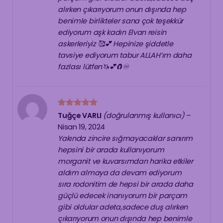
alırken çıkarıyorum onun dışında hep
benimle birlikteler sana çok teşekkür
ediyorum aşk kadın Elvan reisin
askerleriyiz 🥰💕 Hepinize şiddetle
tavsiye ediyorum tabur ALLAH’ım daha
fazlası lütfen🦄💕🧲♾
5 üzerinden
Tuğçe VARLI
(doğrulanmış kullanıcı)
–
5
oy aldı
Nisan 19, 2024
Yakında zincire sığmayacaklar sanırım
hepsini bir arada kullanıyorum
morganit ve kuvarsımdan harika etkiler
aldım almaya da devam ediyorum
sıra rodonitim de hepsi bir arada daha
güçlü edecek inanıyorum bir parçam
gibi oldular adeta,sadece duş alırken
çıkarıyorum onun dışında hep benimle