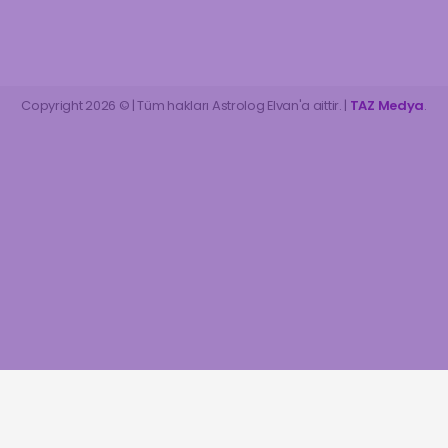
Copyright 2026 © | Tüm hakları Astrolog Elvan'a aittir. |
TAZ Medya
.