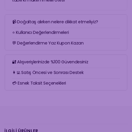
tabiii ki mükemmelllll ötesi
📹 Doğaltaş alırken nelere dikkat etmeliyiz?
⭐ Kullanıcı Değerlendirmeleri
💬 Değerlendirme Yaz Kupon Kazan
🔐 Alışverişlerinizde %100 Güvendesiniz
👩‍💻 Satış Öncesi ve Sonrası Destek
💳 Esnek Taksit Seçenekleri
İLGILI ÜRÜNLER