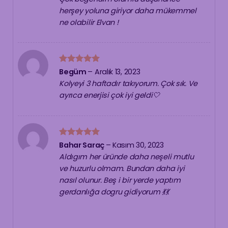
herşey yoluna giriyor daha mükemmel
ne olabilir Elvan !
5 üzerinden
Begüm
–
Aralık 13, 2023
5
oy aldı
Kolyeyi 3 haftadır takıyorum. Çok sık. Ve
ayrıca enerjisi çok iyi geldi🤍
5 üzerinden
Bahar Saraç
–
Kasım 30, 2023
5
oy aldı
Aldıgım her üründe daha neşeli mutlu
ve huzurlu olmam. Bundan daha iyi
nasıl olunur. Beş i bir yerde yaptım
gerdanlığa dogru gidiyorum 💃💃