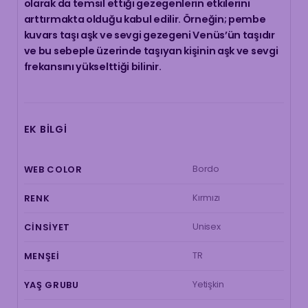
olarak da temsil ettiği gezegenlerin etkilerini
arttırmakta olduğu kabul edilir. Örneğin; pembe
kuvars taşı aşk ve sevgi gezegeni Venüs’ün taşıdır
ve bu sebeple üzerinde taşıyan kişinin aşk ve sevgi
frekansını yükselttiği bilinir.
EK BILGI
Bordo
WEB COLOR
Kırmızı
RENK
Unisex
CINSIYET
TR
MENŞEI
Yetişkin
YAŞ GRUBU