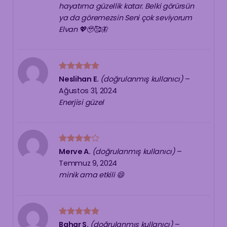
hayatıma güzellik katar. Belki görürsün
ya da göremezsin Seni çok seviyorum
Elvan 💖🥹🥰🦋
5 üzerinden
Neslihan E.
(doğrulanmış kullanıcı)
–
5
oy aldı
Ağustos 31, 2024
Enerjisi güzel
5
Merve A.
(doğrulanmış kullanıcı)
–
üzerinden
Temmuz 9, 2024
4
oy aldı
minik ama etkili 😄
5 üzerinden
Bahar S.
(doğrulanmış kullanıcı)
–