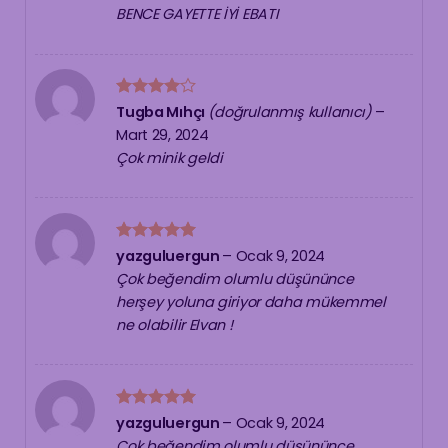
BENCE GAYETTE İYİ EBATI
5
Tugba Mıhçı
(doğrulanmış kullanıcı)
–
üzerinden
Mart 29, 2024
4
oy aldı
Çok minik geldi
5 üzerinden
yazguluergun
–
Ocak 9, 2024
5
oy aldı
Çok beğendim olumlu düşününce
herşey yoluna giriyor daha mükemmel
ne olabilir Elvan !
5 üzerinden
yazguluergun
–
Ocak 9, 2024
5
oy aldı
Çok beğendim olumlu düşününce