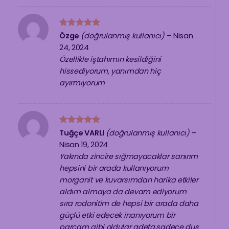
5 üzerinden
Özge
(doğrulanmış kullanıcı)
–
Nisan
5
oy aldı
24, 2024
Özellikle iştahımın kesildiğini
hissediyorum, yanımdan hiç
ayırmıyorum
5 üzerinden
Tuğçe VARLI
(doğrulanmış kullanıcı)
–
5
oy aldı
Nisan 19, 2024
Yakında zincire sığmayacaklar sanırım
hepsini bir arada kullanıyorum
morganit ve kuvarsımdan harika etkiler
aldım almaya da devam ediyorum
sıra rodonitim de hepsi bir arada daha
güçlü etki edecek inanıyorum bir
parçam gibi oldular adeta,sadece duş