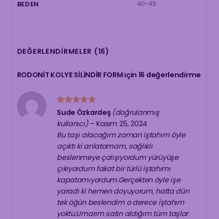
40-45
BEDEN
DEĞERLENDIRMELER (16)
RODONİT KOLYE SİLİNDİR FORM
için 16 değerlendirme
5 üzerinden
Sude Özkardeş
(doğrulanmış
5
oy aldı
kullanıcı)
–
Kasım 25, 2024
Bu taşı alacağım zaman iştahım öyle
açıktı ki anlatamam, sağlıklı
beslenmeye çalışıyordum yürüyüşe
çıkıyordum fakat bir türlü iştahımı
kapatamıyordum.Gerçekten öyle işe
yaradı ki hemen doyuyorum, hatta dün
tek öğün beslendim o derece iştahım
yoktu.Umarım satın aldığım tüm taşlar