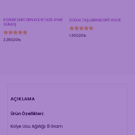
KOZMİK UNİCORN KOLYE | 925 AYAR
DOĞAL TAŞ LABRADORİT KOLYE
GÜMÜŞ
5 üzerinden
1.300,00
₺
5 üzerinden
2.280,00
₺
5
oy aldı
5
oy aldı
AÇIKLAMA
Ürün Özellikleri:
Kolye Ucu Ağırlığı: 8 Gram