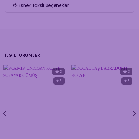
💳 Esnek Taksit Seçenekleri
İLGILI ÜRÜNLER
❤️
2
❤️
2
⭐ 5
⭐ 5