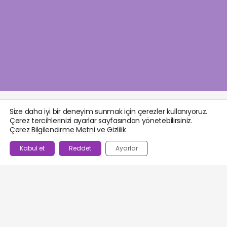
Size daha iyi bir deneyim sunmak için çerezler kullanıyoruz.
Çerez tercihlerinizi ayarlar sayfasından yönetebilirsiniz.
Çerez Bilgilendirme Metni ve Gizlilik
Kabul et
Reddet
Ayarlar
BEĞENILENLER
AJANDA
HESABIM
WHATSAPP