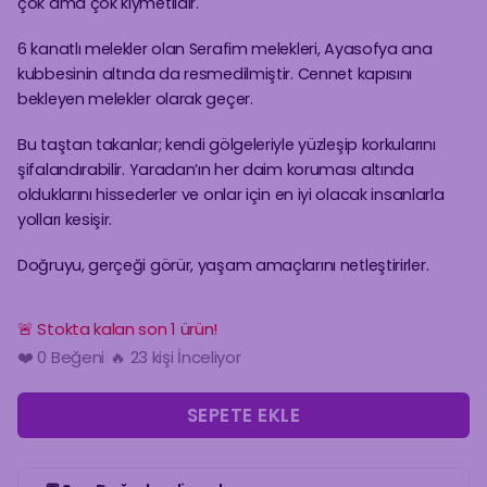
çok ama çok kıymetlidir.
6 kanatlı melekler olan Serafim melekleri, Ayasofya ana
kubbesinin altında da resmedilmiştir. Cennet kapısını
bekleyen melekler olarak geçer.
Bu taştan takanlar; kendi gölgeleriyle yüzleşip korkularını
şifalandırabilir. Yaradan’ın her daim koruması altında
olduklarını hissederler ve onlar için en iyi olacak insanlarla
yolları kesişir.
Doğruyu, gerçeği görür, yaşam amaçlarını netleştirirler.
🚨 Stokta kalan son 1 ürün!
🔥 23 kişi İnceliyor
❤️
0
Beğeni
|
🛒 6 Kişinin Sepetinde!
SEPETE EKLE