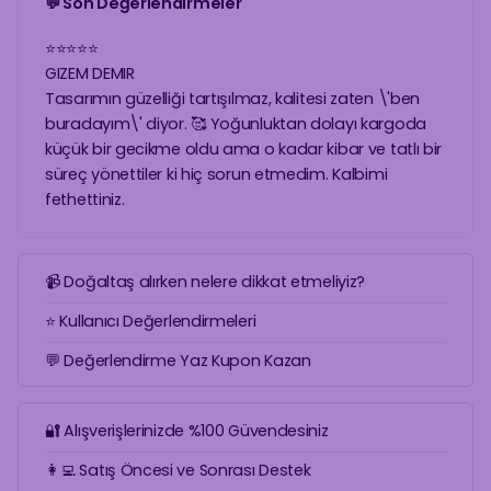
💬 Son Değerlendirmeler
⭐
⭐
⭐
⭐
⭐
GIZEM DEMIR
Tasarımın güzelliği tartışılmaz, kalitesi zaten \'ben
buradayım\' diyor. 🥰 Yoğunluktan dolayı kargoda
küçük bir gecikme oldu ama o kadar kibar ve tatlı bir
süreç yönettiler ki hiç sorun etmedim. Kalbimi
fethettiniz.
📹 Doğaltaş alırken nelere dikkat etmeliyiz?
⭐ Kullanıcı Değerlendirmeleri
💬 Değerlendirme Yaz Kupon Kazan
🔐 Alışverişlerinizde %100 Güvendesiniz
👩‍💻 Satış Öncesi ve Sonrası Destek