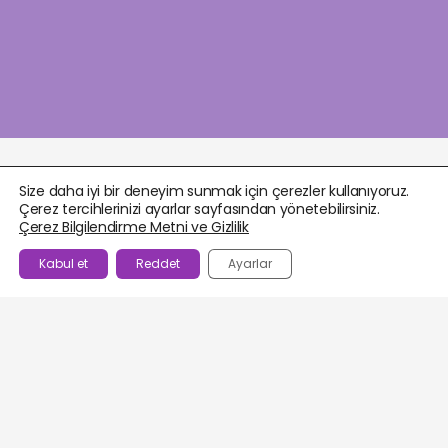
Size daha iyi bir deneyim sunmak için çerezler kullanıyoruz.
Çerez tercihlerinizi ayarlar sayfasından yönetebilirsiniz.
Çerez Bilgilendirme Metni ve Gizlilik
Kabul et
Reddet
Ayarlar
BEĞENILENLER
AJANDA
HESABIM
WHATSAPP