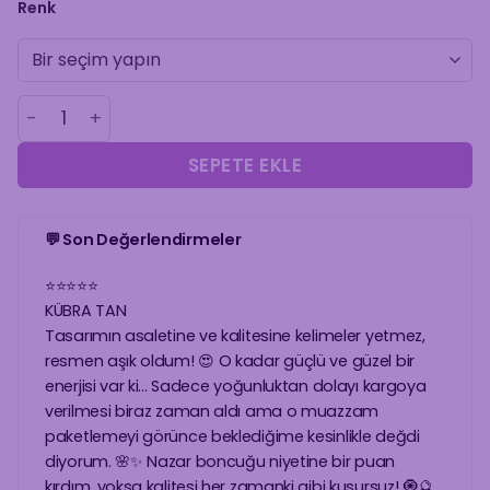
Renk
KOVA BURCU ŞAHMERAN adet
SEPETE EKLE
💬 Son Değerlendirmeler
⭐
⭐
⭐
⭐
⭐
KÜBRA TAN
Tasarımın asaletine ve kalitesine kelimeler yetmez,
resmen aşık oldum! 😍 O kadar güçlü ve güzel bir
enerjisi var ki... Sadece yoğunluktan dolayı kargoya
verilmesi biraz zaman aldı ama o muazzam
paketlemeyi görünce beklediğime kesinlikle değdi
diyorum. 🌸✨ Nazar boncuğu niyetine bir puan
kırdım, yoksa kalitesi her zamanki gibi kusursuz! 🧿🔮