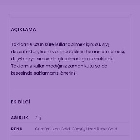
AÇIKLAMA
Takılarınızı uzun süre kullanabilmek için; su, sıvı,
dezenfektan, krem vb. maddelerin temas etmemesi,
duş-banyo sırasında çıkarılması gerekmektedir.
Takılarınızı kullanmadığınız zaman kutu ya da
kesesinde saklamanızı öneririz.
EK BILGI
AĞIRLIK
2 g
Gümüş Üzeri Gold, Gümüş Üzeri Rose Gold
RENK