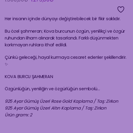
fiyat:
andaki
1.500,00₺.
fiyat:
1.275,00₺.
Her insanın içinde dünyayı değiştirebilecek bir fikir saklıdır.
Bu özel şahmeran; Kova burcunun özgün, yenilikçi ve özgür
ruhundan ilham alınarak tasarlandı. Farklı düşünmekten
korkmayan ruhlara ithaf edildi.
Çünkü geleceği, hayal kurmaya cesaret edenler şekillendirir.
✨
KOVA BURCU ŞAHMERAN
Özgünlüğün, yeniliğin ve özgürlüğün sembolü…
925 Ayar Gümüş Üzeri Rose Gold Kaplama / Taş: Zirkon
925 Ayar Gümüş Üzeri Altın Kaplama / Taş: Zirkon
Ürün gramı: 2