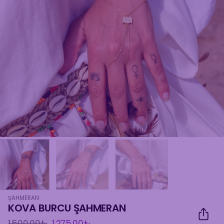
ŞAHMERAN
KOVA BURCU ŞAHMERAN
Orijinal
Şu
1.500,00
₺
1.275,00
₺