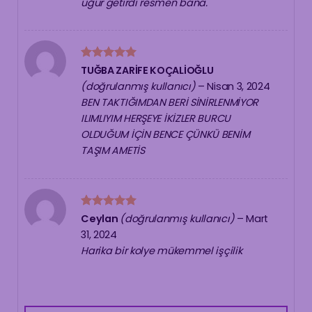
uğur getirdi resmen bana.
5 üzerinden
TUĞBA ZARİFE KOÇALİOĞLU
5
oy aldı
(doğrulanmış kullanıcı)
–
Nisan 3, 2024
BEN TAKTIĞIMDAN BERİ SİNİRLENMİYOR
ILIMLIYIM HERŞEYE İKİZLER BURCU
OLDUĞUM İÇİN BENCE ÇÜNKÜ BENİM
TAŞIM AMETİS
5 üzerinden
Ceylan
(doğrulanmış kullanıcı)
–
Mart
5
oy aldı
31, 2024
Harika bir kolye mükemmel işçilik