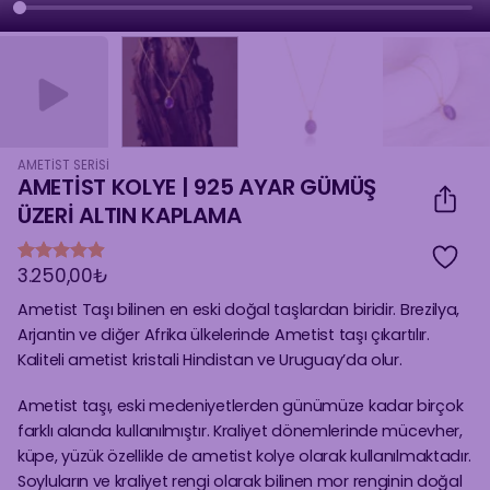
AMETIST SERISI
AMETİST KOLYE | 925 AYAR GÜMÜŞ
ÜZERİ ALTIN KAPLAMA
3.250,00
₺
7
müşteri
puanına
Ametist Taşı bilinen en eski doğal taşlardan biridir. Brezilya,
dayanarak
5 üzerinden
Arjantin ve diğer Afrika ülkelerinde Ametist taşı çıkartılır.
4.86
puan
Kaliteli ametist
kristali Hindistan ve Uruguay’da olur.
aldı
Ametist taşı, eski medeniyetlerden günümüze kadar birçok
farklı alanda kullanılmıştır. Kraliyet dönemlerinde mücevher,
küpe, yüzük özellikle de ametist kolye olarak kullanılmaktadır.
Soyluların ve kraliyet rengi olarak bilinen mor renginin doğal