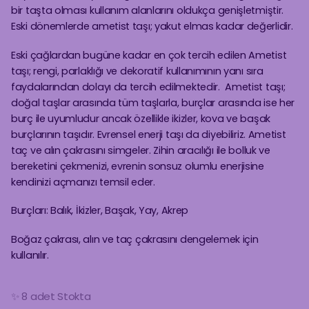
bir taşta olması kullanım alanlarını oldukça genişletmiştir.
Eski dönemlerde ametist taşı; yakut elmas kadar değerlidir.
Eski çağlardan bugüne kadar en çok tercih edilen Ametist
taşı; rengi, parlaklığı ve dekoratif kullanımının yanı sıra
faydalarından dolayı da tercih edilmektedir. Ametist taşı;
doğal taşlar arasında tüm taşlarla, burçlar arasında ise her
burç ile uyumludur ancak özellikle ikizler, kova ve başak
burçlarının taşıdır. Evrensel enerji taşı da diyebiliriz. Ametist
taç ve alın çakrasını simgeler. Zihin aracılığı ile bolluk ve
bereketini çekmenizi, evrenin sonsuz olumlu enerjisine
kendinizi açmanızı temsil eder.
Burçları: Balık, İkizler, Başak, Yay, Akrep
Boğaz çakrası, alın ve taç çakrasını dengelemek için
kullanılır.
✨ 8 adet Stokta
🔥 25 kişi İnceliyor