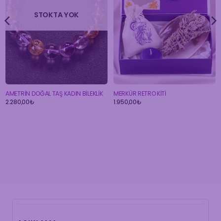
STOKTA YOK
AMETRİN DOĞAL TAŞ KADIN BİLEKLİK
MERKÜR RETRO KİTİ
2.280,00
₺
1.950,00
₺