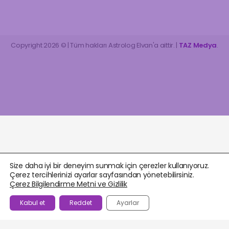
Copyright 2026 © | Tüm hakları Astrolog Elvan'a aittir. |
TAZ Medya
.
Size daha iyi bir deneyim sunmak için çerezler kullanıyoruz.
Çerez tercihlerinizi ayarlar sayfasından yönetebilirsiniz.
Çerez Bilgilendirme Metni ve Gizlilik
Kabul et
Reddet
Ayarlar
BEĞENILENLER
AJANDA
HESABIM
WHATSAPP