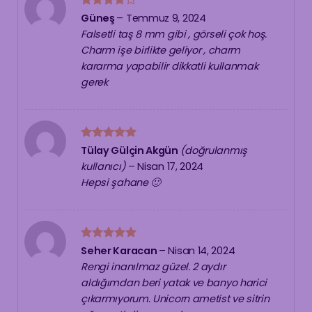
5
Güneş
–
Temmuz 9, 2024
üzerinden
Falsetli taş 8 mm gibi , görseli çok hoş.
4
oy aldı
Charm işe birlikte geliyor , charm
kararma yapabilir dikkatli kullanmak
gerek
5 üzerinden
Tülay Gülçin Akgün
(doğrulanmış
5
oy aldı
kullanıcı)
–
Nisan 17, 2024
Hepsi şahane 🙂
5 üzerinden
Seher Karacan
–
Nisan 14, 2024
5
oy aldı
Rengi inanılmaz güzel. 2 aydır
aldığımdan beri yatak ve banyo harici
çıkarmıyorum. Unicorn ametist ve sitrin