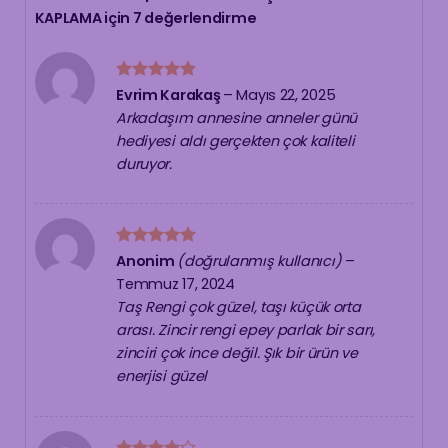
KAPLAMA
için 7 değerlendirme
5 üzerinden
Evrim Karakaş
–
Mayıs 22, 2025
5
oy aldı
Arkadaşım annesine anneler günü
hediyesi aldı gerçekten çok kaliteli
duruyor.
5 üzerinden
Anonim
(doğrulanmış kullanıcı)
–
5
oy aldı
Temmuz 17, 2024
Taş Rengi çok güzel, taşı küçük orta
arası. Zincir rengi epey parlak bir sarı,
zinciri çok ince değil. Şık bir ürün ve
enerjisi güzel