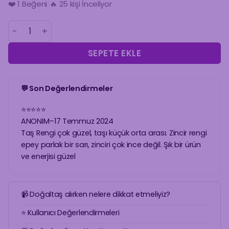
❤️
1
Beğeni
|
🛒 3 Kişinin Sepetinde!
AMETİST KOLYE | 925 AYAR GÜMÜŞ ÜZERİ ALTIN KAPLAMA
SEPETE EKLE
💬 Son Değerlendirmeler
⭐
⭐
⭐
⭐
⭐
ANONIM
–
17 Temmuz 2024
Taş Rengi çok güzel, taşı küçük orta arası. Zincir rengi
epey parlak bir sarı, zinciri çok ince değil. Şık bir ürün
ve enerjisi güzel
📹 Doğaltaş alırken nelere dikkat etmeliyiz?
⭐ Kullanıcı Değerlendirmeleri