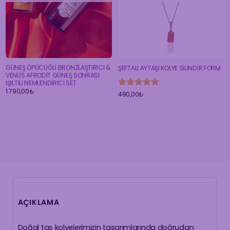
GÜNEŞ ÖPÜCÜĞÜ BRONZLAŞTIRICI &
ŞEFTALİ AYTAŞI KOLYE SİLİNDİR FORM
VENÜS AFRODİT GÜNEŞ SONRASI
IŞILTILI NEMLENDİRİCİ SET
1.790,00
₺
5 üzerinden
490,00
₺
5
oy aldı
AÇIKLAMA
Doğal taş kolyelerimizin tasarımlarında doğrudan