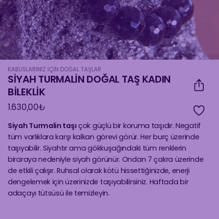
KABUSLARINIZ İÇIN DOĞAL TAŞLAR
SİYAH TURMALİN DOĞAL TAŞ KADIN
BİLEKLİK
1.630,00
₺
Siyah Turmalin taşı
çok güçlü bir koruma taşıdır. Negatif
tüm varlıklara karşı kalkan görevi görür. Her burç üzerinde
taşıyabilir. Siyahtır ama gökkuşağındaki tüm renklerin
biraraya nedeniyle siyah görünür. Ondan 7 çakra üzerinde
de etkili çalışır. Ruhsal olarak kötü hissettiğinizde, enerji
dengelemek için üzerinizde taşıyabilirsiniz. Haftada bir
adaçayı tütsüsü ile temizleyin.