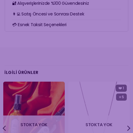
🔐 Alışverişlerinizde %100 Güvendesiniz
👩‍💻 Satış Öncesi ve Sonrası Destek
💳 Esnek Taksit Seçenekleri
İLGILI ÜRÜNLER
❤️
1
⭐ 5
STOKTA YOK
STOKTA YOK