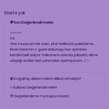
Stokta yok
💬 Son Değerlendirmeler
⭐
⭐
⭐
⭐
⭐
S.A.
Yine muazzam bir özen, yine harika bir paketleme...
Elvan Hanım’ın o güzel dokunuşu her ayrıntıda
kendini belli ediyor. Frekansımı anında yükseltti, elime
ulaştığı andan beri yanımdan ayırmıyorum. 📿✨
📹 Doğaltaş alırken nelere dikkat etmeliyiz?
⭐ Kullanıcı Değerlendirmeleri
💬 Değerlendirme Yaz Kupon Kazan