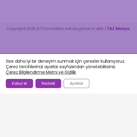
Copyright 2026 © | Tüm hakları Astrolog Elvan'a aittir. |
TAZ Medya
.
Size daha iyi bir deneyim sunmak için çerezler kullanıyoruz.
Çerez tercihlerinizi ayarlar sayfasından yönetebilirsiniz.
Çerez Bilgilendirme Metni ve Gizlilik
Kabul et
Reddet
Ayarlar
BEĞENILENLER
AJANDA
HESABIM
WHATSAPP