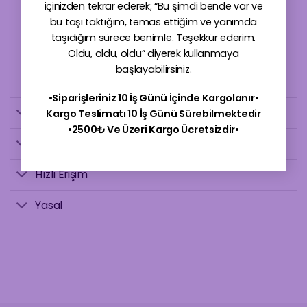
içinizden tekrar ederek; “Bu şimdi bende var ve
bu taşı taktığım, temas ettiğim ve yanımda
Products
search
taşıdığım sürece benimle. Teşekkür ederim.
Oldu, oldu, oldu” diyerek kullanmaya
3986497851
başlayabilirsiniz.
•Siparişleriniz 10 İş Günü İçinde Kargolanır•
İletişim
Kargo Teslimatı 10 İş Günü Sürebilmektedir
•2500₺ Ve Üzeri Kargo Ücretsizdir•
Danışmanlık
Hızlı Erişim
Yasal