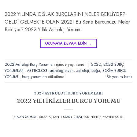
2022 YILINDA OĞLAK BURÇLARINI NELER BEKLİYOR?
GELDİ GELMEKTE OLAN 2022! Bu Sene Burcunuzu Neler
Bekliyor? 2022 Yıllık Astroloji Yorumu
OKUMAYA DEVAM EDIN
→
2022 Astroloji Burç Yorumları
içinde yayınlandı
|
2022
,
2022 BURÇ
YORUMLARI
,
ASTROLOG
,
astrolog elvan
,
astroloji
,
boğa
,
BOĞA BURCU
YORUMU
,
burç yorumları
etiketlendi
Bir yorum bırak
2022 ASTROLOJI BURÇ YORUMLARI
2022 YILI İKİZLER BURCU YORUMU
ELVANYARMA
TARAFINDAN
1 MART 2024
TARIHINDE YAYINLANDI