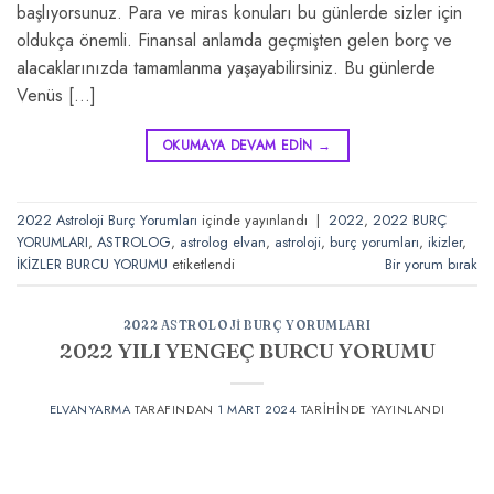
başlıyorsunuz. Para ve miras konuları bu günlerde sizler için
oldukça önemli. Finansal anlamda geçmişten gelen borç ve
alacaklarınızda tamamlanma yaşayabilirsiniz. Bu günlerde
Venüs […]
OKUMAYA DEVAM EDIN
→
2022 Astroloji Burç Yorumları
içinde yayınlandı
|
2022
,
2022 BURÇ
YORUMLARI
,
ASTROLOG
,
astrolog elvan
,
astroloji
,
burç yorumları
,
ikizler
,
İKİZLER BURCU YORUMU
etiketlendi
Bir yorum bırak
2022 ASTROLOJI BURÇ YORUMLARI
2022 YILI YENGEÇ BURCU YORUMU
ELVANYARMA
TARAFINDAN
1 MART 2024
TARIHINDE YAYINLANDI