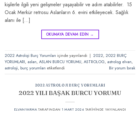
kişilerle ilgili yeni gelişmeler yaşayabilir ve adım atabilirler. 15
Ocak Merkür retrosu Aslanların 6. evini etkileyecek. Sağlık
alanı ile […]
OKUMAYA DEVAM EDIN
→
2022 Astroloji Burç Yorumları
içinde yayınlandı
|
2022
,
2022 BURÇ
YORUMLARI
,
aslan
,
ASLAN BURCU YORUMU
,
ASTROLOG
,
astrolog elvan
,
astroloji
,
burç yorumları
etiketlendi
Bir yorum bırak
2022 ASTROLOJI BURÇ YORUMLARI
2022 YILI BAŞAK BURCU YORUMU
ELVANYARMA
TARAFINDAN
1 MART 2024
TARIHINDE YAYINLANDI