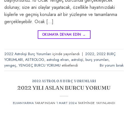
başlıyorsunuz.18 Ocak Yengeç burcunda gerçekleşecek
dolunay; size ani olaylar yaşatacak, özellikle hayatınızdaki
kişilerle ve geçmiş konulara ait bir yüzleşme ve tamamlanma
gerçekleşebilir. Ocak […]
OKUMAYA DEVAM EDIN
→
2022 Astroloji Burç Yorumları
içinde yayınlandı
|
2022
,
2022 BURÇ
YORUMLARI
,
ASTROLOG
,
astrolog elvan
,
astroloji
,
burç yorumları
,
yengeç
,
YENGEÇ BURCU YORUMU
etiketlendi
Bir yorum bırak
2022 ASTROLOJI BURÇ YORUMLARI
2022 YILI ASLAN BURCU YORUMU
ELVANYARMA
TARAFINDAN
1 MART 2024
TARIHINDE YAYINLANDI