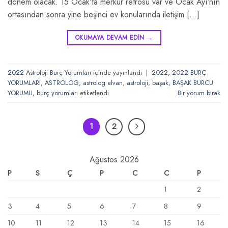
dönem olacak. 15 Ocak‘ta merkür retrosu var ve Ocak Ayı’nın
ortasından sonra yine beşinci ev konularında iletişim […]
OKUMAYA DEVAM EDIN
→
2022 Astroloji Burç Yorumları
içinde yayınlandı
|
2022
,
2022 BURÇ
YORUMLARI
,
ASTROLOG
,
astrolog elvan
,
astroloji
,
başak
,
BAŞAK BURCU
YORUMU
,
burç yorumları
etiketlendi
Bir yorum bırak
1
2
Ağustos 2026
P
S
Ç
P
C
C
P
1
2
3
4
5
6
7
8
9
10
11
12
13
14
15
16