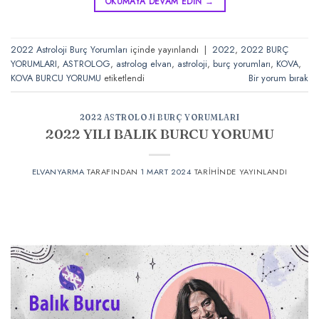
OKUMAYA DEVAM EDIN
→
2022 Astroloji Burç Yorumları
içinde yayınlandı
|
2022
,
2022 BURÇ
YORUMLARI
,
ASTROLOG
,
astrolog elvan
,
astroloji
,
burç yorumları
,
KOVA
,
KOVA BURCU YORUMU
etiketlendi
Bir yorum bırak
2022 ASTROLOJI BURÇ YORUMLARI
2022 YILI BALIK BURCU YORUMU
ELVANYARMA
TARAFINDAN
1 MART 2024
TARIHINDE YAYINLANDI