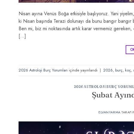
Nisan ayına Venüs Boğa etkisiyle başlıyoruz. Yani yiyelim, 
ki Nisan başında Terazi dolunayı da bunu bangır bangır ba
Ben mi, biz mi noktasında artık karar vermemiz gereken,
[…]
O
2026 Astroloji Burç Yorumları
içinde yayınlandı
|
2026
,
burç
,
koç
,
2026 ASTROLOJI BURÇ YORUML
Şubat Ayınd
ELVANYARMA
TARAFI