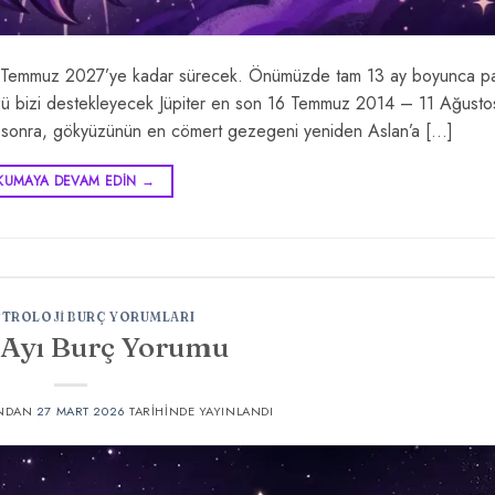
6 Temmuz 2027’ye kadar sürecek. Önümüzde tam 13 ay boyunca pa
yüzü bizi destekleyecek Jüpiter en son 16 Temmuz 2014 – 11 Ağust
yıl sonra, gökyüzünün en cömert gezegeni yeniden Aslan’a […]
KUMAYA DEVAM EDIN
→
STROLOJI BURÇ YORUMLARI
 Ayı Burç Yorumu
NDAN
27 MART 2026
TARIHINDE YAYINLANDI