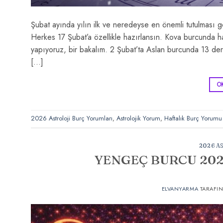
Şubat ayında yılın ilk ve neredeyse en önemli tutulması 
Herkes 17 Şubat’a özellikle hazırlansın. Kova burcunda h
yapıyoruz, bir bakalım. 2 Şubat’ta Aslan burcunda 13 
[…]
O
2026 Astroloji Burç Yorumları
,
Astrolojik Yorum
,
Haftalık Burç Yorumu
2026 A
YENGEÇ BURCU 2026
ELVANYARMA
TARAFI