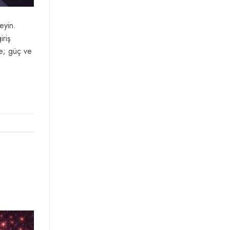
eyin.
riş
e; güç ve