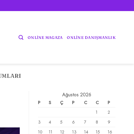
ONLİNE MAGAZA
ONLİNE DANIŞMANLIK
UMLARI
Ağustos 2026
P
S
Ç
P
C
C
P
1
2
3
4
5
6
7
8
9
10
11
12
13
14
15
16