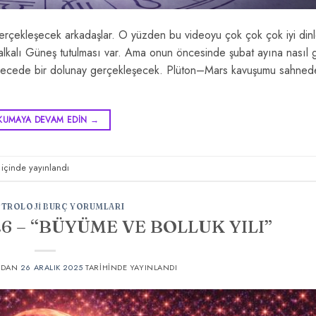
gerçekleşecek arkadaşlar. O yüzden bu videoyu çok çok çok iyi dinl
alkalı Güneş tutulması var. Ama onun öncesinde şubat ayına nasıl gi
derecede bir dolunay gerçekleşecek. Plüton–Mars kavuşumu sahned
KUMAYA DEVAM EDIN
→
içinde yayınlandı
STROLOJI BURÇ YORUMLARI
 – “BÜYÜME VE BOLLUK YILI”
NDAN
26 ARALIK 2025
TARIHINDE YAYINLANDI