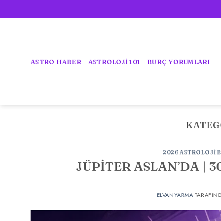
İçeriğe
atla
ASTRO HABER
ASTROLOJİ 101
BURÇ YORUMLARI
KATEG
2026 ASTROLOJI 
JÜPİTER ASLAN’DA | 3
ELVANYARMA
TARAFIN