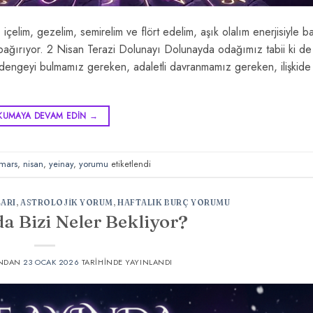
içelim, gezelim, semirelim ve flört edelim, aşık olalım enerjisiyle b
ğırıyor. 2 Nisan Terazi Dolunayı Dolunayda odağımız tabii ki de il
 dengeyi bulmamız gereken, adaletli davranmamız gereken, ilişkide
KUMAYA DEVAM EDIN
→
mars
,
nisan
,
yeinay
,
yorumu
etiketlendi
ARI
,
ASTROLOJIK YORUM
,
HAFTALIK BURÇ YORUMU
a Bizi Neler Bekliyor?
NDAN
23 OCAK 2026
TARIHINDE YAYINLANDI