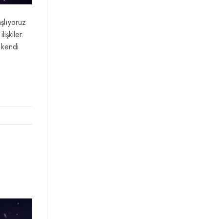
aşlıyoruz
işkiler.
 kendi