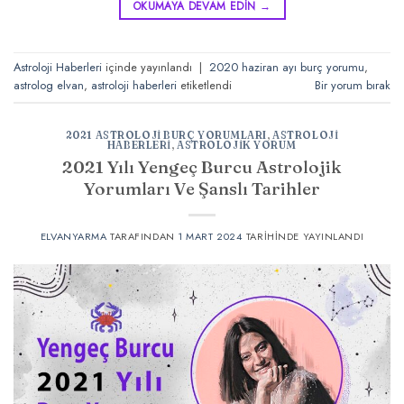
OKUMAYA DEVAM EDIN
→
Astroloji Haberleri
içinde yayınlandı
|
2020 haziran ayı burç yorumu
,
astrolog elvan
,
astroloji haberleri
etiketlendi
Bir yorum bırak
2021 ASTROLOJI BURÇ YORUMLARI
,
ASTROLOJI
HABERLERI
,
ASTROLOJIK YORUM
2021 Yılı Yengeç Burcu Astrolojik
Yorumları Ve Şanslı Tarihler
ELVANYARMA
TARAFINDAN
1 MART 2024
TARIHINDE YAYINLANDI