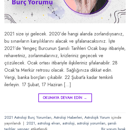
2021 size iyi gelecek. 2020’de hangi alanda zorlandıysanız,
bu sınavların karşılıklarını alacak ve şifalanacaksınız. İşte
2021’de Yengeç Burcunun Şanslı Tarihleri Ocak başı itibariyle,
rehavetiniz, zorlanmalarınız, krizleriniz geçecek ve
çözülecek. Ocak ortası itibariyle ilişkileriniz şifalanabilir. 28
Ocak’ta Merkür retrosu olacak. Sağlığınıza dikkat edin.
Vergi, banka borçları çıkabilir. 22 Şubat’a kadar temkinli
ilerleyin. 17 Şubat, 17 Haziran […]
OKUMAYA DEVAM EDIN
→
2021 Astroloji Burç Yorumları
,
Astroloji Haberleri
,
Astrolojik Yorum
içinde
yayınlandı
|
2021
,
astrolog elvan
,
astroloji
,
astroloji yorumları
,
şanslı
tarihler
,
yengeç
etiketlendi
Bir yorum bırak