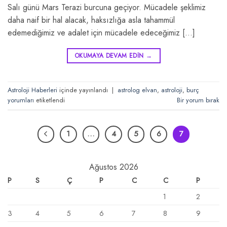
Salı günü Mars Terazi burcuna geçiyor. Mücadele şeklimiz
daha naif bir hal alacak, haksızlığa asla tahammül
edemediğimiz ve adalet için mücadele edeceğimiz […]
OKUMAYA DEVAM EDIN
→
Astroloji Haberleri
içinde yayınlandı
|
astrolog elvan
,
astroloji
,
burç
yorumları
etiketlendi
Bir yorum bırak
1
…
4
5
6
7
Ağustos 2026
P
S
Ç
P
C
C
P
1
2
3
4
5
6
7
8
9