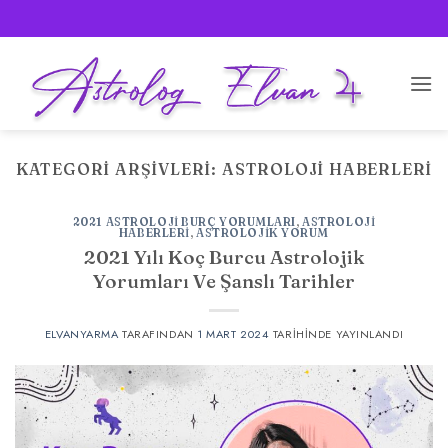
İçeriğe
atla
KATEGORI ARŞIVLERI:
ASTROLOJI HABERLERI
2021 ASTROLOJI BURÇ YORUMLARI
,
ASTROLOJI
HABERLERI
,
ASTROLOJIK YORUM
2021 Yılı Koç Burcu Astrolojik
Yorumları Ve Şanslı Tarihler
ELVANYARMA
TARAFINDAN
1 MART 2024
TARIHINDE YAYINLANDI