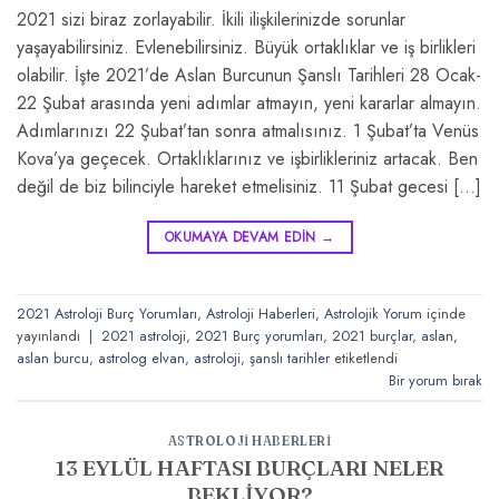
2021 sizi biraz zorlayabilir. İkili ilişkilerinizde sorunlar
yaşayabilirsiniz. Evlenebilirsiniz. Büyük ortaklıklar ve iş birlikleri
olabilir. İşte 2021’de Aslan Burcunun Şanslı Tarihleri 28 Ocak-
22 Şubat arasında yeni adımlar atmayın, yeni kararlar almayın.
Adımlarınızı 22 Şubat’tan sonra atmalısınız. 1 Şubat’ta Venüs
Kova’ya geçecek. Ortaklıklarınız ve işbirlikleriniz artacak. Ben
değil de biz bilinciyle hareket etmelisiniz. 11 Şubat gecesi […]
OKUMAYA DEVAM EDIN
→
2021 Astroloji Burç Yorumları
,
Astroloji Haberleri
,
Astrolojik Yorum
içinde
yayınlandı
|
2021 astroloji
,
2021 Burç yorumları
,
2021 burçlar
,
aslan
,
aslan burcu
,
astrolog elvan
,
astroloji
,
şanslı tarihler
etiketlendi
Bir yorum bırak
ASTROLOJI HABERLERI
13 EYLÜL HAFTASI BURÇLARI NELER
BEKLİYOR?