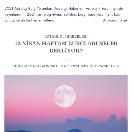
2021 Astroloji Burç Yorumları
,
Astroloji Haberleri
,
Astrolojik Yorum
içinde
yayınlandı
|
2021
,
astrolog elvan
,
astroloji
,
burç
,
burç yorumları
,
koç
burcu
,
şanslı tarihler
etiketlendi
Bir yorum bırak
ASTROLOJI HABERLERI
12 NİSAN HAFTASI BURÇLARI NELER
BEKLİYOR?
ELVANYARMA
TARAFINDAN
1 MART 2024
TARIHINDE YAYINLANDI