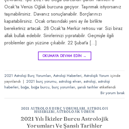
Ocak’ta Venüs Oğlak burcuna geçiyor. Taşınmak istiyorsanız
taşınabilirsiniz. Davanız sonuçlanabilir. Borçlarınızı
kapatabilirsiniz. Ocak ortasındaki yeni ay ile birlikte
bereketiniz artacak. 28 Ocak’ta Merkür retrosu var. Sizi biraz
allak bullak edebilir. Sinirlerinizi yıpratabilir. Geçmişle ilgili
problemler gün yüzüne çıkabilir. 22 Şubat’a […]
OKUMAYA DEVAM EDIN
→
2021 Astroloji Burç Yorumları
,
Astroloji Haberleri
,
Astrolojik Yorum
içinde
yayınlandı
|
2021 burç yorumu
,
astrolog elvan
,
astroloji
,
astroloji
haberleri
,
boğa
,
boğa burcu
,
burç yorumları
,
şanslı tarihler
etiketlendi
Bir yorum bırak
2021 ASTROLOJI BURÇ YORUMLARI
,
ASTROLOJI
HABERLERI
,
ASTROLOJIK YORUM
2021 Yılı İkizler Burcu Astrolojik
Yorumları Ve Şanslı Tarihler