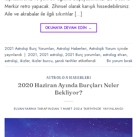
Merkür retro yapacak. Zihinsel olarak karışık hissedebilirsiniz.
Aile ve akrabalar ile ilgili sıkıntılar […]
OKUMAYA DEVAM EDIN
→
2021 Astroloji Burç Yorumları
,
Astroloji Haberleri
,
Astrolojik Yorum
içinde
yayınlandı
|
2021
,
2021 astroloji
,
2021 Burç yorumları
,
astrolog elvan
,
astroloji
,
ikizler
,
ikizler burcu
,
şanslı tarihler
etiketlendi
Bir yorum bırak
ASTROLOJI HABERLERI
2020 Haziran Ayında Burçları Neler
Bekliyor?
ELVANYARMA
TARAFINDAN
1 MART 2024
TARIHINDE YAYINLANDI