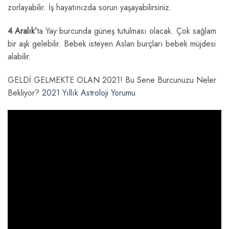
zorlayabilir. İş hayatınızda sorun yaşayabilirsiniz.
4 Aralık’
ta Yay burcunda güneş tutulması olacak. Çok sağlam
bir aşk gelebilir. Bebek isteyen Aslan burçları bebek müjdesi
alabilir.
GELDİ GELMEKTE OLAN 2021! Bu Sene Burcunuzu Neler
Bekliyor?
2021 Yıllık Astroloji Yorumu