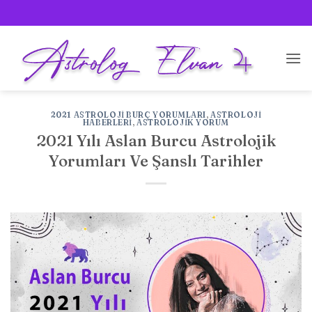
İçeriğe
atla
2021 ASTROLOJI BURÇ YORUMLARI
,
ASTROLOJI
HABERLERI
,
ASTROLOJIK YORUM
2021 Yılı Aslan Burcu Astrolojik
Yorumları Ve Şanslı Tarihler