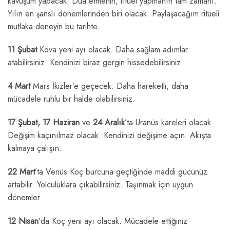
kavuşum yapacak. Dua etmenin, ritüel yapmanın tam zamanı.
Yılın en şanslı dönemlerinden biri olacak. Paylaşacağım ritüeli
mutlaka deneyin bu tarihte.
11 Şubat
Kova yeni ayı olacak. Daha sağlam adımlar
atabilirsiniz. Kendinizi biraz gergin hissedebilirsiniz.
4 Mart
Mars İkizler’e geçecek. Daha hareketli, daha
mücadele ruhlu bir halde olabilirsiniz.
17 Şubat, 17 Haziran
ve
24 Aralık
’ta Uranüs kareleri olacak.
Değişim kaçınılmaz olacak. Kendinizi değişime açın. Akışta
kalmaya çalışın.
22 Mart
’ta Venüs Koç burcuna geçtiğinde maddi gücünüz
artabilir. Yolculuklara çıkabilirsiniz. Taşınmak için uygun
dönemler.
12 Nisan
’da Koç yeni ayı olacak. Mücadele ettiğiniz