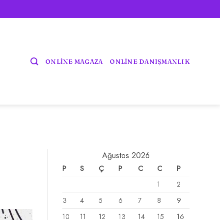
ONLİNE MAGAZA
ONLİNE DANIŞMANLIK
Ağustos 2026
P
S
Ç
P
C
C
P
1
2
3
4
5
6
7
8
9
10
11
12
13
14
15
16