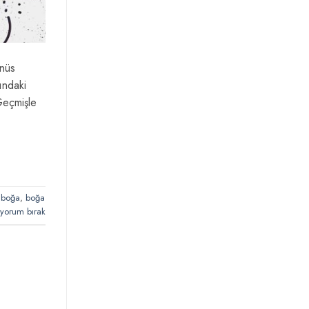
enüs
ındaki
 Geçmişle
,
boğa
,
boğa
 yorum bırak