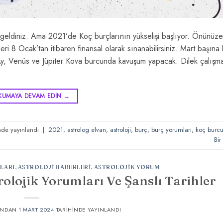
geldiniz. Ama 2021’de Koç burçlarının yükselişi başlıyor. Önünüze
ri 8 Ocak’tan itibaren finansal olarak sınanabilirsiniz. Mart başına
y, Venüs ve Jüpiter Kova burcunda kavuşum yapacak. Dilek çalışma
KUMAYA DEVAM EDIN
→
nde yayınlandı
|
2021
,
astrolog elvan
,
astroloji
,
burç
,
burç yorumları
,
koç burc
Bir
LARI
,
ASTROLOJI HABERLERI
,
ASTROLOJIK YORUM
rolojik Yorumları Ve Şanslı Tarihler
INDAN
1 MART 2024
TARIHINDE YAYINLANDI