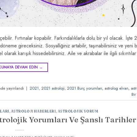
eçebilir. Fırtınalar kopabilir. Farkındalıklarla dolu bir yıl olacak. İşte
öneme gireceksiniz. Sosyalliğiniz artabilir, taşınabilirsiniz ve yeni b
olarak karışık hissedebilirsiniz. Aile ve akrabalar ile ilgili sıkıntıla
KUMAYA DEVAM EDIN
→
nde yayınlandı
|
2021
,
2021 astroloji
,
2021 Burç yorumları
,
astrolog elvan
,
astr
Bir
LARI
,
ASTROLOJI HABERLERI
,
ASTROLOJIK YORUM
trolojik Yorumları Ve Şanslı Tarihler