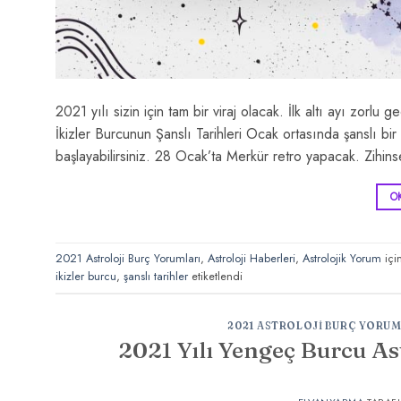
2021 yılı sizin için tam bir viraj olacak. İlk altı ayı zorlu g
İkizler Burcunun Şanslı Tarihleri Ocak ortasında şanslı bir d
başlayabilirsiniz. 28 Ocak’ta Merkür retro yapacak. Zihinsel 
O
2021 Astroloji Burç Yorumları
,
Astroloji Haberleri
,
Astrolojik Yorum
içi
ikizler burcu
,
şanslı tarihler
etiketlendi
2021 ASTROLOJI BURÇ YORUM
2021 Yılı Yengeç Burcu As