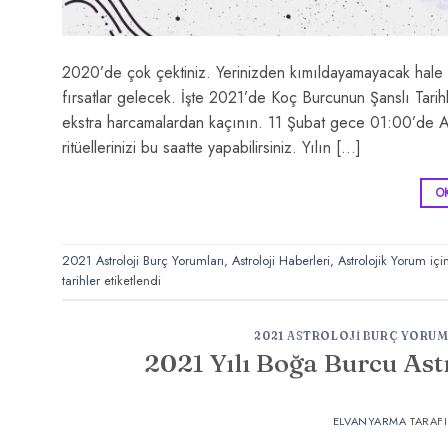
2020’de çok çektiniz. Yerinizden kımıldayamayacak hale 
fırsatlar gelecek. İşte 2021’de Koç Burcunun Şanslı Tarihle
ekstra harcamalardan kaçının. 11 Şubat gece 01:00’de A
ritüellerinizi bu saatte yapabilirsiniz. Yılın […]
O
2021 Astroloji Burç Yorumları
,
Astroloji Haberleri
,
Astrolojik Yorum
içi
tarihler
etiketlendi
2021 ASTROLOJI BURÇ YORUM
2021 Yılı Boğa Burcu Ast
ELVANYARMA
TARAF