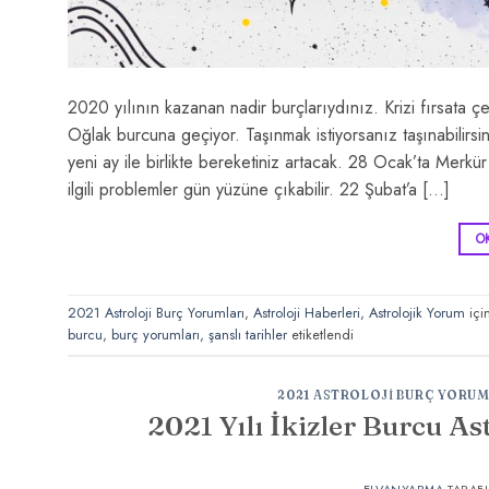
2020 yılının kazanan nadir burçlarıydınız. Krizi fırsata 
Oğlak burcuna geçiyor. Taşınmak istiyorsanız taşınabilirsin
yeni ay ile birlikte bereketiniz artacak. 28 Ocak’ta Merkür re
ilgili problemler gün yüzüne çıkabilir. 22 Şubat’a […]
O
2021 Astroloji Burç Yorumları
,
Astroloji Haberleri
,
Astrolojik Yorum
içi
burcu
,
burç yorumları
,
şanslı tarihler
etiketlendi
2021 ASTROLOJI BURÇ YORUM
2021 Yılı İkizler Burcu As
ELVANYARMA
TARAF