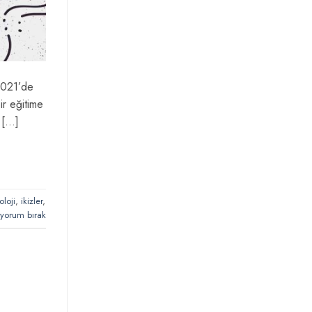
 2021’de
ir eğitime
r […]
oloji
,
ikizler
,
 yorum bırak