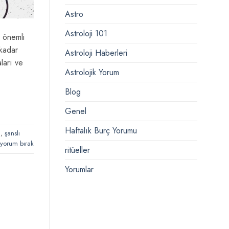
Astro
Astroloji 101
 önemli
 kadar
Astroloji Haberleri
ları ve
Astrolojik Yorum
Blog
Genel
Haftalık Burç Yorumu
u
,
şanslı
 yorum bırak
ritüeller
Yorumlar