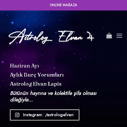
İçeriğe
ONLINE MAĞAZA
atla
Haziran Ayı
Aylık Burç Yorumları
Astrolog Elvan Lapis
Bütünün hayrına ve kolektife şifa olması
dileğiyle…
Instagram: /astrologelvan