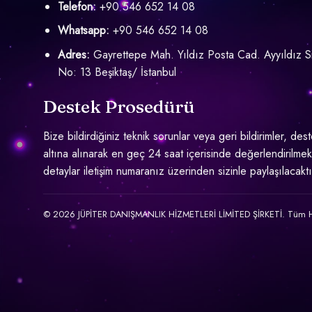
Telefon:
+90 546 652 14 08
Whatsapp:
+90 546 652 14 08
Adres:
Gayrettepe Mah. Yıldız Posta Cad. Ayyıldız Si
No: 13 Beşiktaş/ İstanbul
Destek Prosedürü
Bize bildirdiğiniz teknik sorunlar veya geri bildirimler, des
altına alınarak en geç 24 saat içerisinde değerlendirilmekt
detaylar iletişim numaranız üzerinden sizinle paylaşılacaktı
© 2026 JÜPİTER DANIŞMANLIK HİZMETLERİ LİMİTED ŞİRKETİ. Tüm Hak