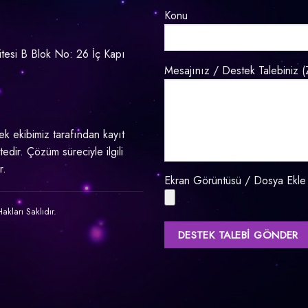
Konu
tesi B Blok No: 26 İç Kapı
Mesajınız / Destek Talebiniz (
tek ekibimiz tarafından kayıt
edir. Çözüm süreciyle ilgili
r.
Ekran Görüntüsü / Dosya Ekle
ları Saklıdır.