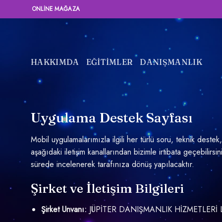
İçeriğe
ONLINE MAĞAZA
atla
HAKKIMDA
EĞİTİMLER
DANIŞMANLIK
Uygulama Destek Sayfası
Mobil uygulamalarımızla ilgili her türlü soru, teknik destek,
aşağıdaki iletişim kanallarından bizimle irtibata geçebilirsi
sürede incelenerek tarafınıza dönüş yapılacaktır.
Şirket ve İletişim Bilgileri
Şirket Unvanı:
JÜPİTER DANIŞMANLIK HİZMETLERİ L