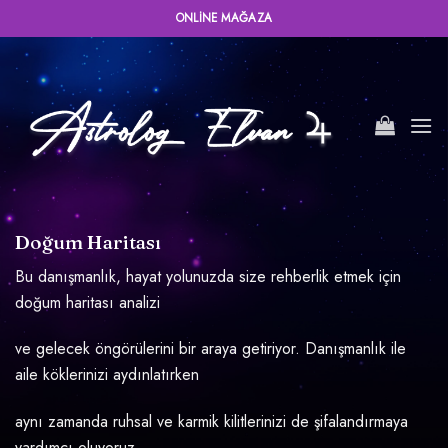
İçeriğe
ONLINE MAĞAZA
atla
Doğum Haritası
Bu danışmanlık, hayat yolunuzda size rehberlik etmek için
doğum haritası analizi
ve gelecek öngörülerini bir araya getiriyor. Danışmanlık ile
aile köklerinizi aydınlatırken
aynı zamanda ruhsal ve karmik kilitlerinizi de şifalandırmaya
yardımcı oluyoruz.