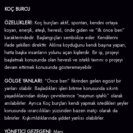
KOÇ BURCU
ÖZELLİKLERİ:
Koç burçları aktif, spontan, kendini ortaya
koyan, enerjik, ateşli, hevesli, önde giden ve “ilk önce ben”
karakterindedir. Başlangıçları sembolize eder. Kendilerini
ifade şekilleri direkttir. Aklına koyduğunu kendi başına yapan,
hatta başka insanların yolunu açan kişilerdir. Bir işi, projeyi
başlatmak konusunda olan hevesli ve istekli tavrını o projeyi
devam ettirmek konusunda gösteremeyebilir.
GÖLGE YANLARI:
“Önce ben” fikrinden gelen egoist bir
yanları olabilir. Başladıkları işleri bitirme konusunda sıkıntı
yaşadıklarından dolayı çevrelerince “maymun iştahlı” olarak
anılabilirler. Ayrıca Koç burçları kendi yapmak istedikleri şeyler
konusunda ısrarcılıkları yüzünden bazen inatçı olarak da
bilinirler. Kışkırtıldıklarında şiddet yanlısı olabilirler.
YÖNETİCİ GEZEGENİ:
Mars