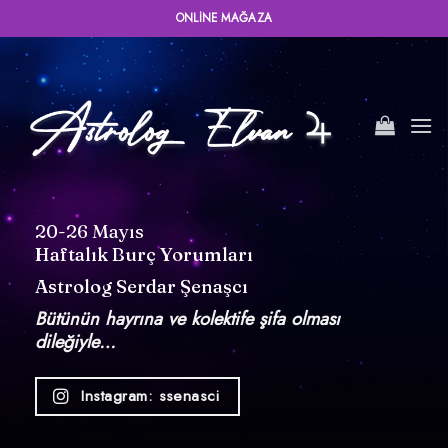
İçeriğe
ONLINE MAĞAZA
atla
20-26 Mayıs
Haftalık Burç Yorumları
Astrolog Serdar Şenaşcı
Bütünün hayrına ve kolektife şifa olması
dileğiyle…
Instagram: ssenasci