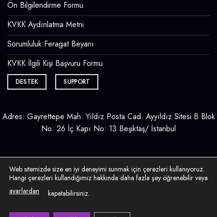
Ön Bilgilendirme Formu
KVKK Aydınlatma Metni
Sorumluluk Feragat Beyanı
KVKK İlgili Kişi Başvuru Formu
DESTEK
SUPPORT
Adres: Gayrettepe Mah. Yıldız Posta Cad. Ayyıldız Sitesi B Blok
No: 26 İç Kapı No: 13 Beşiktaş/ İstanbul
Web sitemizde size en iyi deneyimi sunmak için çerezleri kullanıyoruz.
Hangi çerezleri kullandığımız hakkında daha fazla şey öğrenebilir veya
ayarlardan
kapatabilirsiniz.
Visa
PayPal
Stripe
MasterCard
Cash
On