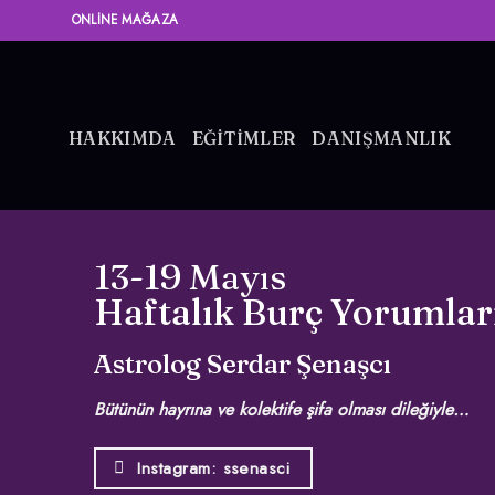
İçeriğe
ONLINE MAĞAZA
atla
HAKKIMDA
EĞİTİMLER
DANIŞMANLIK
13-19 Mayıs
Haftalık Burç Yorumlar
Astrolog Serdar Şenaşcı
Bütünün hayrına ve kolektife şifa olması dileğiyle…
Instagram: ssenasci