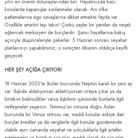
yılın en önemli dolunaylarından biri. Hayatınızda bazı
konularda kapanışlar sonlanmalar olacak. Ani öfke
patlamalarına ego savaşlarına dikkat etmekte fayda var.
Özellikle ametist taşı takın! Çünkü yaylar bir yandan da neşeli
eğlenceli merküryen de burçlardır. Şansı hayatlarına bakış
açısıyla düşünceleriyle çekerler. 5 Haziran sonrası seyahat
planlarınızı yapabilirsiniz, o süreçten itibaren oldukça keyifli
geçecek.
HER ŞEY AÇIĞA ÇIKIYOR!
18 Haziran 2023’te İkizler burcunda Neptün kareli bir yeni ay
var. İlişkide aldatıyorsan aldatılıyorsan ortaya çıkar ya da
birtakım belirsizlikler varsa ilişkilerin içerisinde bunlarla ilgili
netleşmeler yaşarsın. Temmuz’un sonuna doğru Aslan
burcunda bir Venüs retrosu var, maddi konular eskiye dair
borçlar krediler ya da vergilerle ilgili konular gündeminde
olabilir aynı zamanda seyahat ve yolculuklarla ilgili iptaller
ertelemeler ve birtakım sorunlar, maddi olarak da sorunlar