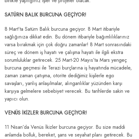
birlikte yaptığınız işler ve projeler olacak.
SATÜRN BALIK BURCUNA GEÇİYOR!
8 Mart’ta Satürn Balık burcuna geçiyor. 8 Mart itibariyle
sağlığınıza dikkat edin. Bu dönem itibariyle bağımlılıklarınız
varsa bırakmak için çok doğru zamanlar! 8 Mart sonrasındaki
süreç ve dönem iş hayatı ve çalışma hayatı ile ilgili ekstra
sorumluluklar getirecek. 25 Mart-20 Mayıs’ta Mars yengeç
burcuna geçmesi ile Terazi burçlarına iş hayatında mücadele,
zaman zaman çatışma, otorite dediğimiz kişilerle ego
savaşları, yanlış anlaşılmalar, alınganlıklar yüzünden karşı
karşıya gelmelere sebebiyet verecek. Bu tarihlerde sakin ve
yapıcı olun.
VENÜS İKİZLER BURCUNA GEÇİYOR!
11 Nisan’da Venüs İkizler burcuna geçiyor. Bu size maddi
anlamda bolluk, bereket, şans ve seyahat planı getirecek. Bu