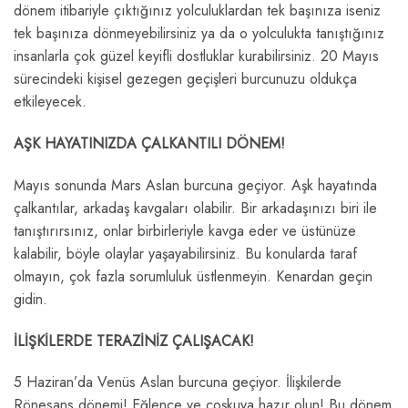
dönem itibariyle çıktığınız yolculuklardan tek başınıza iseniz
tek başınıza dönmeyebilirsiniz ya da o yolculukta tanıştığınız
insanlarla çok güzel keyifli dostluklar kurabilirsiniz. 20 Mayıs
sürecindeki kişisel gezegen geçişleri burcunuzu oldukça
etkileyecek.
AŞK HAYATINIZDA ÇALKANTILI DÖNEM!
Mayıs sonunda Mars Aslan burcuna geçiyor. Aşk hayatında
çalkantılar, arkadaş kavgaları olabilir. Bir arkadaşınızı biri ile
tanıştırırsınız, onlar birbirleriyle kavga eder ve üstünüze
kalabilir, böyle olaylar yaşayabilirsiniz. Bu konularda taraf
olmayın, çok fazla sorumluluk üstlenmeyin. Kenardan geçin
gidin.
İLİŞKİLERDE TERAZİNİZ ÇALIŞACAK!
5 Haziran’da Venüs Aslan burcuna geçiyor. İlişkilerde
Rönesans dönemi! Eğlence ve coşkuya hazır olun! Bu dönem