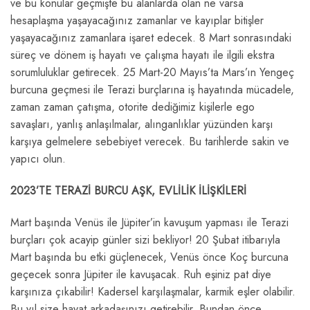
ve bu konular geçmişte bu alanlarda olan ne varsa
hesaplaşma yaşayacağınız zamanlar ve kayıplar bitişler
yaşayacağınız zamanlara işaret edecek. 8 Mart sonrasındaki
süreç ve dönem iş hayatı ve çalışma hayatı ile ilgili ekstra
sorumluluklar getirecek. 25 Mart-20 Mayıs’ta Mars’ın Yengeç
burcuna geçmesi ile Terazi burçlarına iş hayatında mücadele,
zaman zaman çatışma, otorite dediğimiz kişilerle ego
savaşları, yanlış anlaşılmalar, alınganlıklar yüzünden karşı
karşıya gelmelere sebebiyet verecek. Bu tarihlerde sakin ve
yapıcı olun.
2023’TE TERAZİ BURCU AŞK, EVLİLİK İLİŞKİLERİ
Mart başında Venüs ile Jüpiter’in kavuşum yapması ile Terazi
burçları çok acayip günler sizi bekliyor! 20 Şubat itibarıyla
Mart başında bu etki güçlenecek, Venüs önce Koç burcuna
geçecek sonra Jüpiter ile kavuşacak. Ruh eşiniz pat diye
karşınıza çıkabilir! Kadersel karşılaşmalar, karmik eşler olabilir.
Bu yıl size hayat arkadaşınızı getirebilir. Bundan önce