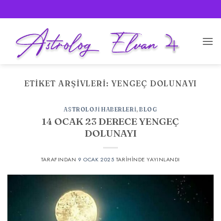
İçeriğe
atla
ETIKET ARŞIVLERI:
YENGEÇ DOLUNAYI
ASTROLOJI HABERLERI
,
BLOG
14 OCAK 23 DERECE YENGEÇ
DOLUNAYI
TARAFINDAN
9 OCAK 2025
TARIHINDE YAYINLANDI