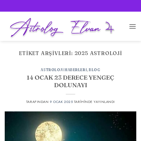
İçeriğe
atla
ETIKET ARŞIVLERI:
2025 ASTROLOJI
ASTROLOJI HABERLERI
,
BLOG
14 OCAK 23 DERECE YENGEÇ
DOLUNAYI
TARAFINDAN
9 OCAK 2025
TARIHINDE YAYINLANDI