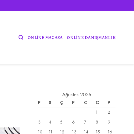
ONLİNE MAGAZA
ONLİNE DANIŞMANLIK
Ağustos 2026
P
S
Ç
P
C
C
P
1
2
3
4
5
6
7
8
9
10
11
12
13
14
15
16