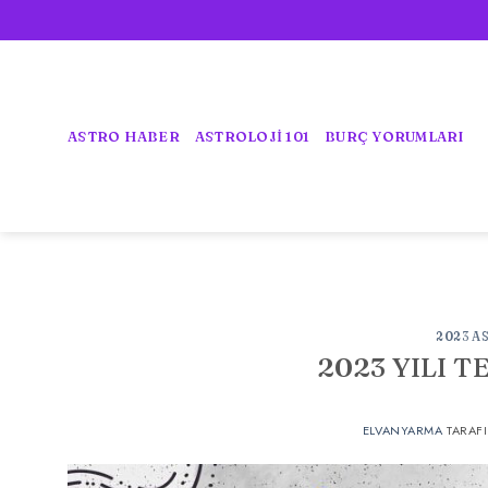
İçeriğe
atla
ASTRO HABER
ASTROLOJİ 101
BURÇ YORUMLARI
2023 A
2023 YILI 
ELVANYARMA
TARAF