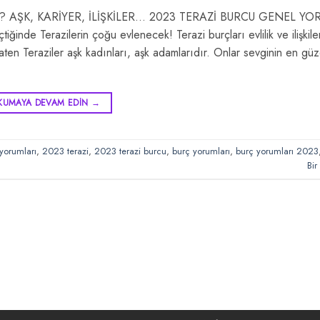
? AŞK, KARİYER, İLİŞKİLER… 2023 TERAZİ BURCU GENEL YO
nde Terazilerin çoğu evlenecek! Terazi burçları evlilik ve ilişkilerle
n Teraziler aşk kadınları, aşk adamlarıdır. Onlar sevginin en güze
KUMAYA DEVAM EDIN
→
yorumları
,
2023 terazi
,
2023 terazi burcu
,
burç yorumları
,
burç yorumları 2023
Bir