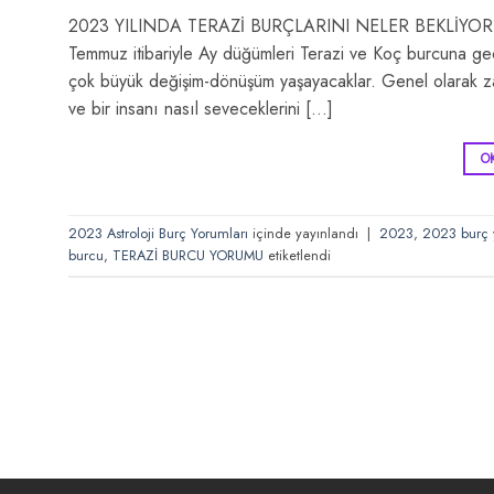
2023 YILINDA TERAZİ BURÇLARINI NELER BEKLİYOR
Temmuz itibariyle Ay düğümleri Terazi ve Koç burcuna geçtiği
çok büyük değişim-dönüşüm yaşayacaklar. Genel olarak zate
ve bir insanı nasıl seveceklerini […]
O
2023 Astroloji Burç Yorumları
içinde yayınlandı
|
2023
,
2023 burç 
burcu
,
TERAZİ BURCU YORUMU
etiketlendi