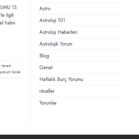
RUMU 13
Astro
 ilgili
Astroloji 101
l halini
Astroloji Haberleri
Astrolojik Yorum
Blog
,
terazi
Genel
 yorum bırak
Haftalık Burç Yorumu
ritüeller
Yorumlar