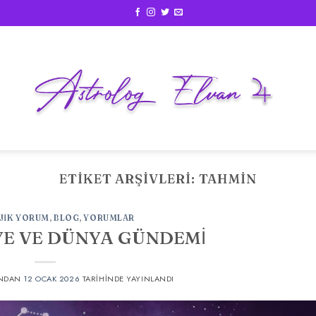
ETIKET ARŞIVLERI:
TAHMIN
JIK YORUM
,
BLOG
,
YORUMLAR
YE VE DÜNYA GÜNDEMİ
NDAN
12 OCAK 2026
TARIHINDE YAYINLANDI