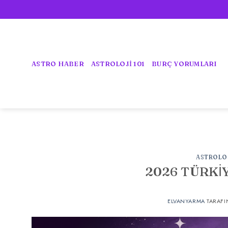
İçeriğe
atla
ASTRO HABER
ASTROLOJİ 101
BURÇ YORUMLARI
ASTROLO
2026 TÜRKİ
ELVANYARMA
TARAFI