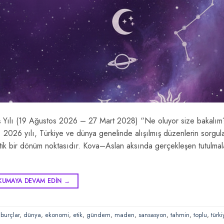
 Yılı (19 Ağustos 2026 – 27 Mart 2028) “Ne oluyor size bakalı
. 2026 yılı, Türkiye ve dünya genelinde alışılmış düzenlerin sorgul
 kritik bir dönüm noktasıdır. Kova–Aslan aksında gerçekleşen tutulmal
KUMAYA DEVAM EDIN
→
,
burçlar
,
dünya
,
ekonomi
,
etik
,
gündem
,
maden
,
sansasyon
,
tahmin
,
toplu
,
türki