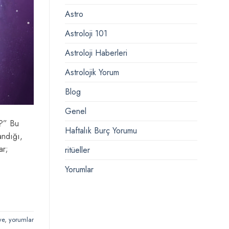
Astro
Astroloji 101
Astroloji Haberleri
Astrolojik Yorum
Blog
Genel
m?” Bu
Haftalık Burç Yorumu
andığı,
ar;
ritüeller
Yorumlar
ye
,
yorumlar