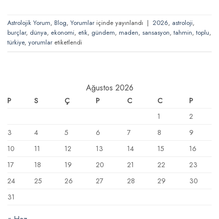
Astrolojik Yorum
,
Blog
,
Yorumlar
içinde yayınlandı
|
2026
,
astroloji
,
burçlar
,
dünya
,
ekonomi
,
etik
,
gündem
,
maden
,
sansasyon
,
tahmin
,
toplu
,
türkiye
,
yorumlar
etiketlendi
Ağustos 2026
P
S
Ç
P
C
C
P
1
2
3
4
5
6
7
8
9
10
11
12
13
14
15
16
17
18
19
20
21
22
23
24
25
26
27
28
29
30
31