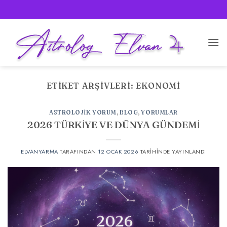
İçeriğe
atla
ETIKET ARŞIVLERI:
EKONOMI
ASTROLOJIK YORUM
,
BLOG
,
YORUMLAR
2026 TÜRKİYE VE DÜNYA GÜNDEMİ
ELVANYARMA
TARAFINDAN
12 OCAK 2026
TARIHINDE YAYINLANDI