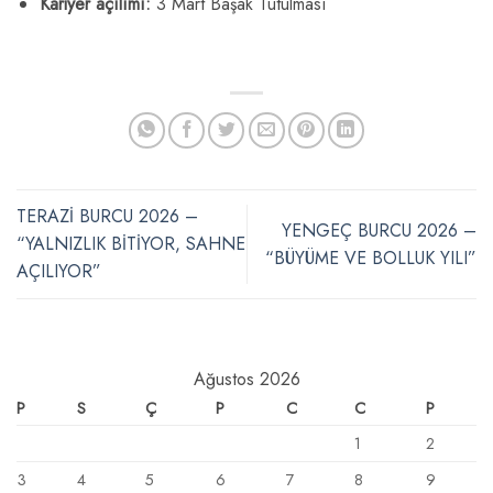
Kariyer açılımı:
3 Mart Başak Tutulması
TERAZİ BURCU 2026 –
YENGEÇ BURCU 2026 –
“YALNIZLIK BİTİYOR, SAHNE
“BÜYÜME VE BOLLUK YILI”
AÇILIYOR”
Ağustos 2026
P
S
Ç
P
C
C
P
1
2
3
4
5
6
7
8
9