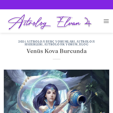
İçeriğe
atla
2024 ASTROLOJI BURÇ YORUMLARI
,
ASTROLOJI
HABERLERI
,
ASTROLOJIK YORUM
,
BLOG
Venüs Kova Burcunda