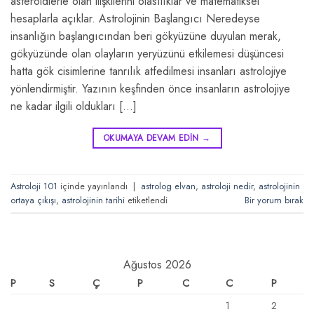
asteroidlerle olan ilişkilerini olasılıklar ve matematiksel
hesaplarla açıklar. Astrolojinin Başlangıcı Neredeyse
insanlığın başlangıcından beri gökyüzüne duyulan merak,
gökyüzünde olan olayların yeryüzünü etkilemesi düşüncesi
hatta gök cisimlerine tanrılık atfedilmesi insanları astrolojiye
yönlendirmiştir. Yazının keşfinden önce insanların astrolojiye
ne kadar ilgili oldukları […]
OKUMAYA DEVAM EDIN
→
Astroloji 101
içinde yayınlandı
|
astrolog elvan
,
astroloji nedir
,
astrolojinin
ortaya çıkışı
,
astrolojinin tarihi
etiketlendi
Bir yorum bırak
Ağustos 2026
P
S
Ç
P
C
C
P
1
2