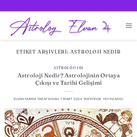
İçeriğe
atla
ETIKET ARŞIVLERI:
ASTROLOJI NEDIR
ASTROLOJI 101
Astroloji Nedir? Astrolojinin Ortaya
Çıkışı ve Tarihi Gelişimi
ELVANYARMA
TARAFINDAN
1 MART 2024
TARIHINDE YAYINLANDI