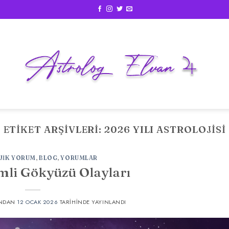
ETIKET ARŞIVLERI:
2026 YILI ASTROLOJISI
JIK YORUM
,
BLOG
,
YORUMLAR
li Gökyüzü Olayları
NDAN
12 OCAK 2026
TARIHINDE YAYINLANDI