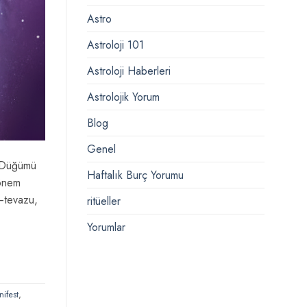
Astro
Astroloji 101
Astroloji Haberleri
Astrolojik Yorum
Blog
Genel
y Düğümü
Haftalık Burç Yorumu
dönem
r–tevazu,
ritüeller
Yorumlar
ifest
,