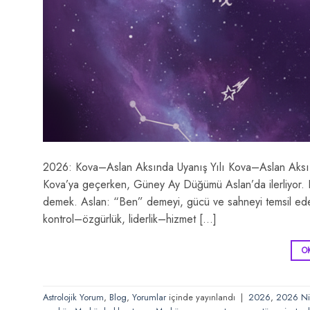
2026: Kova–Aslan Aksında Uyanış Yılı Kova–Aslan Aks
Kova’ya geçerken, Güney Ay Düğümü Aslan’da ilerliyor. Bu
demek. Aslan: “Ben” demeyi, gücü ve sahneyi temsil eder. 
kontrol–özgürlük, liderlik–hizmet […]
O
Astrolojik Yorum
,
Blog
,
Yorumlar
içinde yayınlandı
|
2026
,
2026 Ni