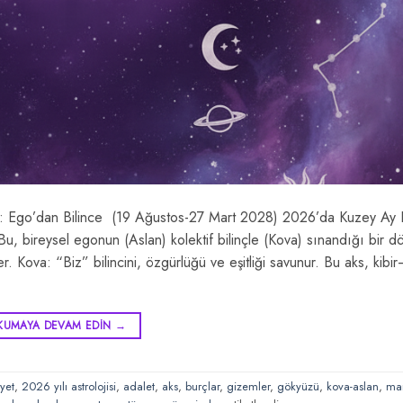
ı: Ego’dan Bilince (19 Ağustos-27 Mart 2028) 2026’da Kuzey A
, bireysel egonun (Aslan) kolektif bilinçle (Kova) sınandığı bir 
Kova: “Biz” bilincini, özgürlüğü ve eşitliği savunur. Bu aks, kibi
KUMAYA DEVAM EDIN
→
yet
,
2026 yılı astrolojisi
,
adalet
,
aks
,
burçlar
,
gizemler
,
gökyüzü
,
kova-aslan
,
man