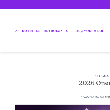
İçeriğe
atla
ASTRO HABER
ASTROLOJİ 101
BURÇ YORUMLARI
ASTROLO
2026 Önem
ELVANYARMA
TARAFI