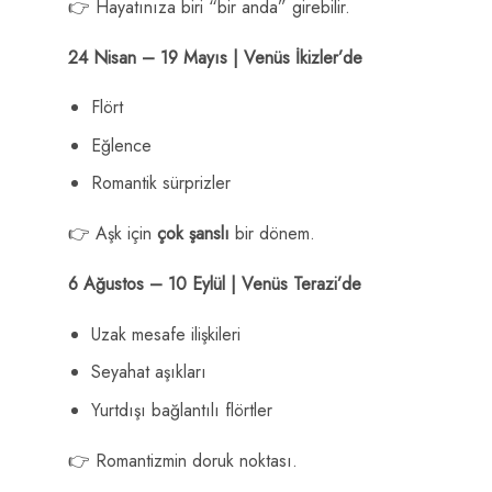
👉 Hayatınıza biri “bir anda” girebilir.
24 Nisan – 19 Mayıs | Venüs İkizler’de
Flört
Eğlence
Romantik sürprizler
👉 Aşk için
çok şanslı
bir dönem.
6 Ağustos – 10 Eylül | Venüs Terazi’de
Uzak mesafe ilişkileri
Seyahat aşıkları
Yurtdışı bağlantılı flörtler
👉 Romantizmin doruk noktası.