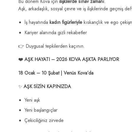
Bu dönem Kova için
ilişkilerde sınav zamanı
.
Aşk, arkadaşlık, sosyal çevre ve iş ilişkilerinde geçmiş deft
İş hayatında
kadın figürleriyle
kıskançlık ve ego çekişm
Kariyer alanında gizli rekabetler
👉 Duygusal tepkilerden kaçının.
❤️ AŞK HAYATI – 2026 KOVA AŞKTA PARLIYOR
18 Ocak – 10 Şubat | Venüs Kova’da
✨
AŞK SİZİN KAPINIZDA
Yeni aşk
Yeni başlangıçlar
Çekiciliğiniz zirvede