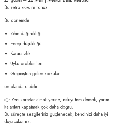
27 Şubat – 22 Mart | Merkür Balık Retrosu
Bu retro
sizin
retronuz.
Bu dönemde:
Zihin dağınıklığı
Enerji düşüklüğü
Kararsızlık
Uyku problemleri
Geçmişten gelen korkular
ön planda olabilir.
👉 Yeni kararlar almak yerine,
eskiyi temizlemek
, yarım
kalanları kapatmak çok daha doğru.
Bu süreçte sezgileriniz güçlenecek, kendinizi daha iyi
duyacaksınız.