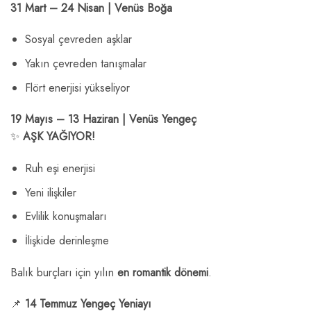
31 Mart – 24 Nisan | Venüs Boğa
Sosyal çevreden aşklar
Yakın çevreden tanışmalar
Flört enerjisi yükseliyor
19 Mayıs – 13 Haziran | Venüs Yengeç
✨
AŞK YAĞIYOR!
Ruh eşi enerjisi
Yeni ilişkiler
Evlilik konuşmaları
İlişkide derinleşme
Balık burçları için yılın
en romantik dönemi
.
📌
14 Temmuz Yengeç Yeniayı